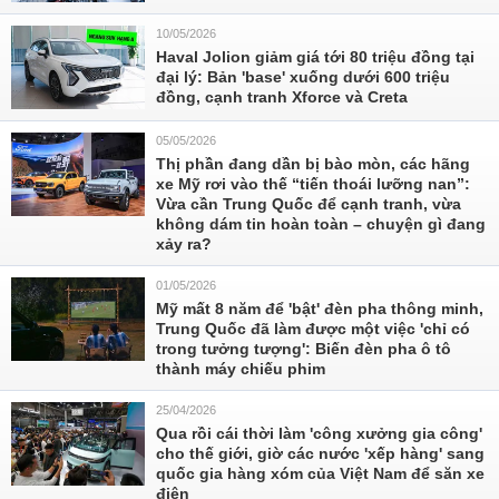
10/05/2026
Haval Jolion giảm giá tới 80 triệu đồng tại
đại lý: Bản 'base' xuống dưới 600 triệu
đồng, cạnh tranh Xforce và Creta
05/05/2026
Thị phần đang dần bị bào mòn, các hãng
xe Mỹ rơi vào thế “tiến thoái lưỡng nan”:
Vừa cần Trung Quốc để cạnh tranh, vừa
không dám tin hoàn toàn – chuyện gì đang
xảy ra?
01/05/2026
Mỹ mất 8 năm để 'bật' đèn pha thông minh,
Trung Quốc đã làm được một việc 'chỉ có
trong tưởng tượng': Biến đèn pha ô tô
thành máy chiếu phim
25/04/2026
Qua rồi cái thời làm 'công xưởng gia công'
cho thế giới, giờ các nước 'xếp hàng' sang
quốc gia hàng xóm của Việt Nam để săn xe
điện