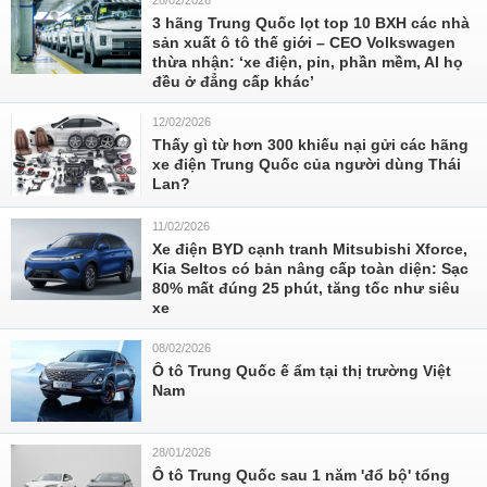
28/02/2026
3 hãng Trung Quốc lọt top 10 BXH các nhà
sản xuất ô tô thế giới – CEO Volkswagen
thừa nhận: ‘xe điện, pin, phần mềm, AI họ
đều ở đẳng cấp khác’
12/02/2026
Thấy gì từ hơn 300 khiếu nại gửi các hãng
xe điện Trung Quốc của người dùng Thái
Lan?
11/02/2026
Xe điện BYD cạnh tranh Mitsubishi Xforce,
Kia Seltos có bản nâng cấp toàn diện: Sạc
80% mất đúng 25 phút, tăng tốc như siêu
xe
08/02/2026
Ô tô Trung Quốc ế ẩm tại thị trường Việt
Nam
28/01/2026
Ô tô Trung Quốc sau 1 năm 'đổ bộ' tổng