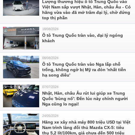
Lượng thương hiệu ô tô Trung Quốc vào
Việt Nam sắp vượt Nhật, Hàn, châu Âu - Có
hãng vừa vào đã mở trăm đại lý, chờ đứng
top thị phần
18/08/2024
Ô tô Trung Quốc tràn vào, đại lý ngóng
khách
08/08/2024
Ô tô Trung Quốc tràn vào Nga lấp chỗ
trống, không ngờ bị Mỹ ra đòn 'nhất tiễn
hạ song điêu'
07/07/2024
Nhật, Hàn, châu Âu rút lui giúp xe Trung
Quốc 'bùng nổ': Đến lúc này chính người
Nga cũng lo ngại!
24/05/2024
Hãng xe xây nhà máy 800 triệu USD tại Việt
Nam trình làng đối thủ Mazda CX-5: tiêu
thụ 5,2 lít/100km, giá chưa đến 500 triệu