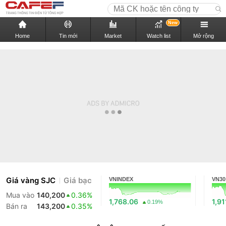
New
Home
Tin mới
Market
Watch list
Mở rộng
Giá vàng SJC
Giá bạc
VNINDEX
VN30
Mua vào
140,200
0.36%
1,768.06
1,91
0.19%
Bán ra
143,200
0.35%