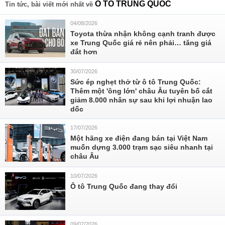
Ô TÔ TRUNG QUỐC
Tin tức, bài viết mới nhất về
04/08/2026
Toyota thừa nhận không cạnh tranh được
xe Trung Quốc giá rẻ nên phải… tăng giá
đắt hơn
30/07/2026
Sức ép nghẹt thở từ ô tô Trung Quốc:
Thêm một 'ông lớn' châu Âu tuyên bố cắt
giảm 8.000 nhân sự sau khi lợi nhuận lao
dốc
17/07/2026
Một hãng xe điện đang bán tại Việt Nam
muốn dựng 3.000 trạm sạc siêu nhanh tại
châu Âu
10/07/2026
Ô tô Trung Quốc đang thay đổi
09/07/2026