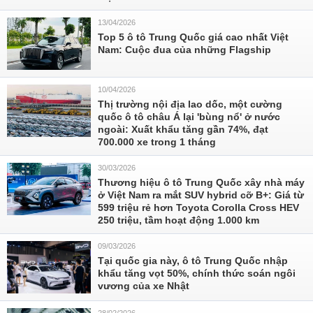
13/04/2026
Top 5 ô tô Trung Quốc giá cao nhất Việt
Nam: Cuộc đua của những Flagship
10/04/2026
Thị trường nội địa lao dốc, một cường
quốc ô tô châu Á lại 'bùng nổ' ở nước
ngoài: Xuất khẩu tăng gần 74%, đạt
700.000 xe trong 1 tháng
30/03/2026
Thương hiệu ô tô Trung Quốc xây nhà máy
ở Việt Nam ra mắt SUV hybrid cỡ B+: Giá từ
599 triệu rẻ hơn Toyota Corolla Cross HEV
250 triệu, tầm hoạt động 1.000 km
09/03/2026
Tại quốc gia này, ô tô Trung Quốc nhập
khẩu tăng vọt 50%, chính thức soán ngôi
vương của xe Nhật