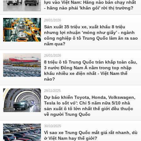
lực vào Việt Nam: Hãng nào bán chạy nhất
- hãng nào phải 'khăn gói' rời thị trường?
28/01/2026
Sản xuất 35 triệu xe, xuất khẩu 8 triệu
nhưng lợi nhuận ‘mỏng như giấy’ - ngành
công nghiệp ô tô Trung Quốc làm ăn ra sao
năm qua?
26/01/2026
8 triệu ô tô Trung Quốc tràn khắp toàn cầu,
3 nước Đông Nam Á nằm trong top nhập
khẩu nhiều xe điện nhất - Việt Nam thế
nào?
28/11/2025
Dự báo khiến Toyota, Honda, Volkswagen,
Tesla lo sốt vó': Chỉ 5 năm nữa 5/10 nhà
sản xuất ô tô lớn nhất thế giới đều thuộc
về người Trung Quốc
30/10/2025
Vì sao xe Trung Quốc mất giá rất nhanh, dù
ở Việt Nam hay thế giới?