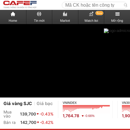
New
Home
Tin mới
Market
Watch list
Mở rộng
Giá vàng SJC
Giá bạc
VNINDEX
VN30
Mua
139,700
-0.43%
1,764.78
1,9
vào
-0.66%
Bán ra
142,700
-0.42%