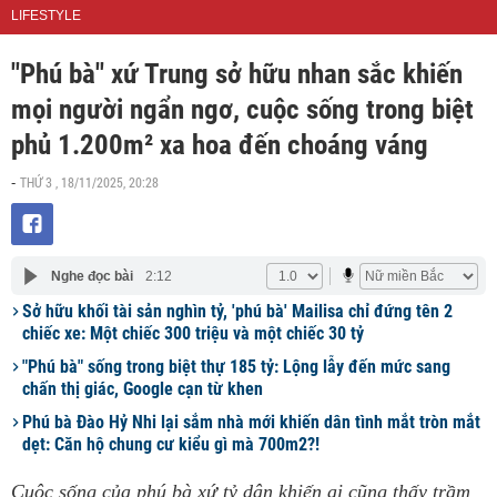
LIFESTYLE
"Phú bà" xứ Trung sở hữu nhan sắc khiến
mọi người ngẩn ngơ, cuộc sống trong biệt
phủ 1.200m² xa hoa đến choáng váng
THỨ 3 , 18/11/2025, 20:28
-
Nghe đọc bài
2:12
Sở hữu khối tài sản nghìn tỷ, 'phú bà' Mailisa chỉ đứng tên 2
chiếc xe: Một chiếc 300 triệu và một chiếc 30 tỷ
"Phú bà" sống trong biệt thự 185 tỷ: Lộng lẫy đến mức sang
chấn thị giác, Google cạn từ khen
Phú bà Đào Hỷ Nhi lại sắm nhà mới khiến dân tình mắt tròn mắt
dẹt: Căn hộ chung cư kiểu gì mà 700m2?!
Cuộc sống của phú bà xứ tỷ dân khiến ai cũng thấy trầm