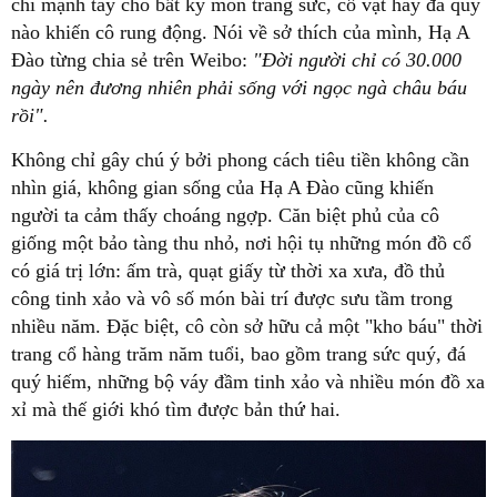
chi mạnh tay cho bất kỳ món trang sức, cổ vật hay đá quý
nào khiến cô rung động. Nói về sở thích của mình, Hạ A
Đào từng chia sẻ trên Weibo:
"Đời người chỉ có 30.000
ngày nên đương nhiên phải sống với ngọc ngà châu báu
rồi".
Không chỉ gây chú ý bởi phong cách tiêu tiền không cần
nhìn giá, không gian sống của Hạ A Đào cũng khiến
người ta cảm thấy choáng ngợp. Căn biệt phủ của cô
giống một bảo tàng thu nhỏ, nơi hội tụ những món đồ cổ
có giá trị lớn: ấm trà, quạt giấy từ thời xa xưa, đồ thủ
công tinh xảo và vô số món bài trí được sưu tầm trong
nhiều năm. Đặc biệt, cô còn sở hữu cả một "kho báu" thời
trang cổ hàng trăm năm tuổi, bao gồm trang sức quý, đá
quý hiếm, những bộ váy đầm tinh xảo và nhiều món đồ xa
xỉ mà thế giới khó tìm được bản thứ hai.