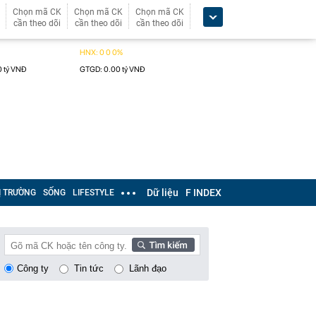
Chọn mã CK
Chọn mã CK
Chọn mã CK
cần theo dõi
cần theo dõi
cần theo dõi
Dữ liệu
F INDEX
Ị TRƯỜNG
SỐNG
LIFESTYLE
Công ty
Tin tức
Lãnh đạo