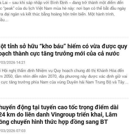
a Lai – sau khi sáp nhập với Bình Định – đang trở thành một điểm đến
c “peak” của du lịch Việt Nam mùa hè này: nơi bạn có thể bắt đầu ngày
ữa đại ngàn và kết thúc bằng hoàng hôn trên biển. Một hành trình,
iều…
ột tỉnh sở hữu “kho báu” hiếm có vừa được quy
oạch thành cực tăng trưởng mới của cả nước
/03/2026 14:21
i Hội nghị thẩm định Nhiệm vụ Quy hoạch chung đô thị Khánh Hòa đến
m 2050, tầm nhìn đến năm 2070, địa phương này được xác định giữ vai
ò cực tăng trưởng phía Nam của vùng Duyên hải Nam Trung Bộ và Tây…
huyển động tại tuyến cao tốc trọng điểm dài
24 km do liên danh Vingroup triển khai, Lâm
ồng chuyển hình thức hợp đồng sang BT
/03/2026 07:03