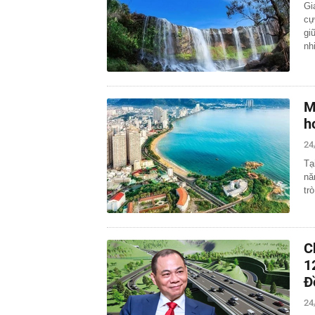
Gi
cự
gi
nh
M
h
24
Tạ
nă
tr
C
1
Đ
24