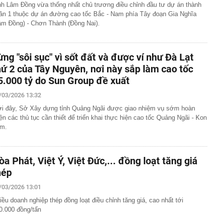
nh Lâm Đồng vừa thống nhất chủ trương điều chỉnh đầu tư dự án thành
ần 1 thuộc dự án đường cao tốc Bắc - Nam phía Tây đoạn Gia Nghĩa
âm Đồng) - Chơn Thành (Đồng Nai).
ừng "sôi sục" vì sốt đất và được ví như Đà Lạt
hứ 2 của Tây Nguyên, nơi này sắp làm cao tốc
5.000 tỷ do Sun Group đề xuất
/03/2026 13:32
i đây, Sở Xây dựng tỉnh Quảng Ngãi được giao nhiệm vụ sớm hoàn
iện các thủ tục cần thiết để triển khai thực hiện cao tốc Quảng Ngãi - Kon
m.
òa Phát, Việt Ý, Việt Đức,... đồng loạt tăng giá
hép
/03/2026 13:01
iều doanh nghiệp thép đồng loạt điều chỉnh tăng giá, cao nhất tới
0.000 đồng/tấn