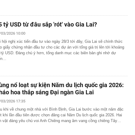
5 tỷ USD từ đâu sắp 'rót' vào Gia Lai?
/03/2026 10:00
i hội nghị xúc tiến đầu tư vào ngày 28/3 tới đây, Gia Lai sẽ chính thức
ao giấy chứng nhận đầu tư cho các dự án với tổng giá trị lên tới khoảng
 tỷ USD. Đáng chú ý hơn, tổng danh mục các biên bản ghi nhớ dự
ến…
ùng nổ loạt sự kiện Năm du lịch quốc gia 2026:
háo hoa thắp sáng Đại ngàn Gia Lai
/03/2026 17:35
u khi về chung một nhà với Bình Định, Gia Lai bước vào một năm đặc
ệt khi lần đầu tiên được chọn đăng cai Năm Du lịch quốc gia 2026. Hai
nh vật đáng yêu chú voi Anh Chiêng mang âm vang cồng chiêng Tây…