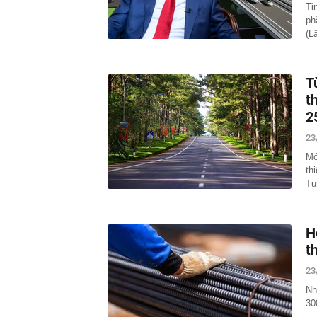
Tỉ
ph
(L
T
t
2
23
Mớ
th
Tu
H
t
23
Nh
30