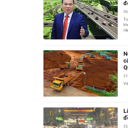
đ
05
Tu
kh
nă
N
c
Q
27
Vi
L
đ
22