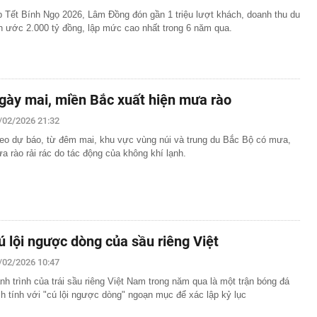
p Tết Bính Ngọ 2026, Lâm Đồng đón gần 1 triệu lượt khách, doanh thu du
ch ước 2.000 tỷ đồng, lập mức cao nhất trong 6 năm qua.
gày mai, miền Bắc xuất hiện mưa rào
/02/2026 21:32
eo dự báo, từ đêm mai, khu vực vùng núi và trung du Bắc Bộ có mưa,
a rào rải rác do tác động của không khí lạnh.
ú lội ngược dòng của sầu riêng Việt
/02/2026 10:47
nh trình của trái sầu riêng Việt Nam trong năm qua là một trận bóng đá
ch tính với "cú lội ngược dòng" ngoạn mục để xác lập kỷ lục