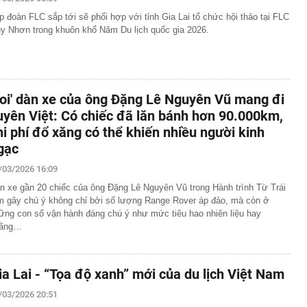
p đoàn FLC sắp tới sẽ phối hợp với tỉnh Gia Lai tổ chức hội thảo tại FLC
u hồi được hơn 15 tỉ đồng tiền cọc đấu giá đất tại Gia
y Nhơn trong khuôn khổ Năm Du lịch quốc gia 2026.
nhất tại Mi Hồng, Bảo Tín Mạnh Hải, DOJI, SJC, PNJ,…
rang trại lợn ở Trung Quốc rơi vào cảnh tán gia bại sản,
triệu USD vì án oan
 miền Tây là tiểu thư nhưng gia đình phá sản, được
Soi' dàn xe của ông Đặng Lê Nguyên Vũ mang đi
m 4 tuổi mang 20 cây vàng hỏi cưới
uyên Việt: Có chiếc đã lăn bánh hơn 90.000km,
rên thẻ ngân hàng nghĩa là gì?
hi phí đổ xăng có thể khiến nhiều người kinh
nhận được 97 triệu đồng tiền chuyển khoản nhầm liền
gạc
i, 30 ngày sau được công an thông báo: “Chị đang nợ tiền
/03/2026 16:09
h đi xe máy chạy show, rất đắt show
n xe gần 20 chiếc của ông Đặng Lê Nguyên Vũ trong Hành trình Từ Trái
ưởng ban quản lý chung cư ở TP.HCM lừa bán căn hộ tái
m gây chú ý không chỉ bởi số lượng Range Rover áp đảo, mà còn ở
ững con số vận hành đáng chú ý như mức tiêu hao nhiên liệu hay
ãng…
ỉ cách tự lấy bánh ở siêu thị, order mì cay… hút cả triệu
những chuyện tưởng ai cũng biết lại có sức hút?
a hay Mỹ, "quán quân" sử dụng điện từ năng lượng hạt
gia nào?
ia Lai - “Tọa độ xanh” mới của du lịch Việt Nam
/03/2026 20:51