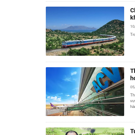
C
k
10
Tr
T
h
05
Th
vư
hà
T