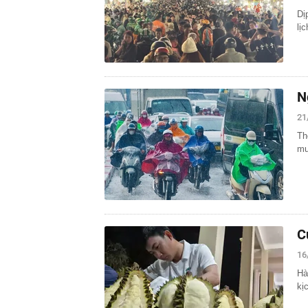
Dị
lị
N
21
Th
mư
C
16
Hà
kị