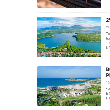
2
22
Tạ
tr
10
ki
B
P
10
Sa
bi
li