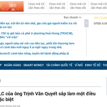
Chọn mã CK
Chọn mã CK
Chọn mã CK
Chọn mã CK
cần theo dõi
cần theo dõi
cần theo dõi
cần theo dõi
Đọc nhanh >>
liên tục trồi lên từ nền nhà, gia chủ gọi người kiểm tra rồi
ải sơ tán
 700 tỷ giờ bán cà phê ở phường Hoà Hưng (TP.HCM),
iền "vỡ trận"
ngủ, người phụ nữ sốt cao liên tục, phổi tổn thương hơn
sĩ cảnh báo mối nguy ít ai ngờ ngay trong nhà
sterD cảnh báo nóng, tuyên bố hành động pháp lý
trộm bánh xe ô tô ở khu đô thị Hà Nội
P
NGÂN HÀNG
SMART MONEY
TÀI CHÍNH QUỐC TẾ
VĨ MÔ
KINH TẾ SỐ
TH
ứng dụng Android có thể âm thầm theo dõi vị trí người
i tên hồi sinh phim Việt giờ vàng: Rating vượt mốc 50%,
N
 3 tỷ mỗi tập
í điểm làn vượt xe ở cao tốc Hà Nội - Hải Phòng, Cầu Giẽ
LC của ông Trịnh Văn Quyết sắp làm một điều
hà đất công 'chây ì' bàn giao mặt bằng
ặc biệt
vé số trúng hơn 30 tỷ đồng vào thùng rác, người đàn
/03/2026 05:39
ông ty vệ sinh phải mất 2 ngày tìm lại