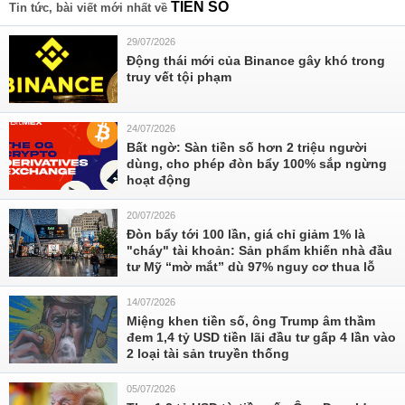
TIỀN SÓ
Tin tức, bài viết mới nhất về
29/07/2026
Động thái mới của Binance gây khó trong
truy vết tội phạm
24/07/2026
Bất ngờ: Sàn tiền số hơn 2 triệu người
dùng, cho phép đòn bẩy 100% sắp ngừng
hoạt động
20/07/2026
Đòn bẩy tới 100 lần, giá chỉ giảm 1% là
"cháy" tài khoản: Sản phẩm khiến nhà đầu
tư Mỹ “mờ mắt” dù 97% nguy cơ thua lỗ
14/07/2026
Miệng khen tiền số, ông Trump âm thầm
đem 1,4 tỷ USD tiền lãi đầu tư gấp 4 lần vào
2 loại tài sản truyền thống
05/07/2026