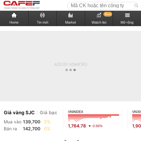
New
Home
Tin mới
Market
Watch list
Mở rộng
Giá vàng SJC
Giá bạc
VNINDEX
VN30
Mua vào
139,700
0%
1,764.78
1,9
-0.66%
Bán ra
142,700
0%