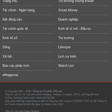
Trang chủ
Thị trường chứng khoán
Tài chính - Ngân hàng
Smart Money
Bất động sản
Doanh nghiệp
Tài chính quốc tế
Kinh tế vĩ mô - Đầu tư
Kinh tế số
Thị trường
Sống
Lifestyle
Xã hội
Lịch sự kiện
Báo cáo phân tích
Watch List
eMagazine
© Copyright 2007 - 2026 -
Công ty Cổ phần VCCorp.
Tầng 17, 19, 20, 21 Toà nhà Center Building - Hapulico Complex, Số 01, phố Nguyễn Huy
Tưởng, phường Thanh Xuân, thành phố Hà Nội
Giấy phép thiết lập trang thông tin điện tử tổng hợp trên mạng số 2216/GP-TTĐT do Sở Thông tin
và Truyền thông Hà Nội cấp ngày 10 tháng 4 năm 2019.
Tầng 21, tòa nhà Center Building.