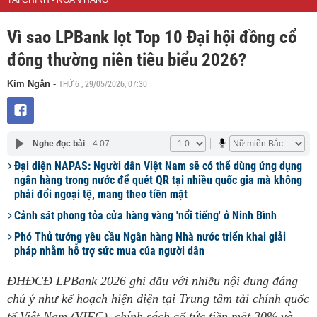
TÀI CHÍNH - NGÂN HÀNG
Vì sao LPBank lọt Top 10 Đại hội đồng cổ
đông thường niên tiêu biểu 2026?
THỨ 6 , 29/05/2026, 07:30
Kim Ngân
-
Nghe đọc bài
4:07
Đại diện NAPAS: Người dân Việt Nam sẽ có thể dùng ứng dụng
ngân hàng trong nước để quét QR tại nhiều quốc gia mà không
phải đổi ngoại tệ, mang theo tiền mặt
Cảnh sát phong tỏa cửa hàng vàng 'nổi tiếng' ở Ninh Bình
Phó Thủ tướng yêu cầu Ngân hàng Nhà nước triển khai giải
pháp nhằm hỗ trợ sức mua của người dân
ĐHĐCĐ LPBank 2026 ghi dấu với nhiều nội dung đáng
chú ý như kế hoạch hiện diện tại Trung tâm tài chính quốc
tế Việt Nam (VIFC), chính sách cổ tức tiền mặt 30% và