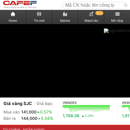
New
Home
Tin mới
Market
Watch list
Mở rộng
Giá vàng SJC
Giá bạc
VNINDEX
VN30
Mua vào
141,000
0.57%
1,768.06
1,91
0.19%
Bán ra
144,000
0.56%