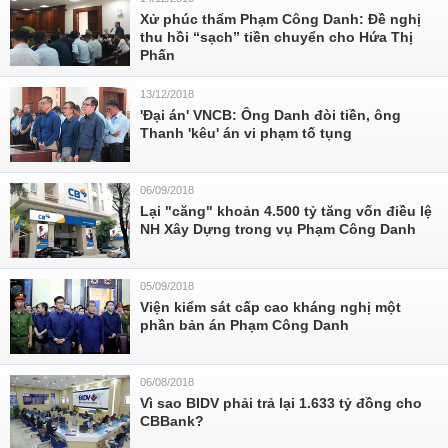
Xử phúc thẩm Phạm Công Danh: Đề nghị
thu hồi “sạch” tiền chuyển cho Hứa Thị
Phấn
13/12/2018
'Đại án' VNCB: Ông Danh đòi tiền, ông
Thanh 'kêu' án vi phạm tố tụng
06/09/2018
Lại "căng" khoản 4.500 tỷ tăng vốn điều lệ
NH Xây Dựng trong vụ Phạm Công Danh
05/09/2018
Viện kiểm sát cấp cao kháng nghị một
phần bản án Phạm Công Danh
06/08/2018
Vì sao BIDV phải trả lại 1.633 tỷ đồng cho
CBBank?