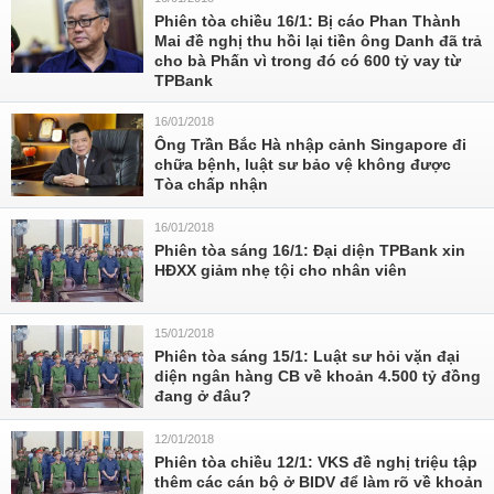
Phiên tòa chiều 16/1: Bị cáo Phan Thành
Mai đề nghị thu hồi lại tiền ông Danh đã trả
cho bà Phấn vì trong đó có 600 tỷ vay từ
TPBank
16/01/2018
Ông Trần Bắc Hà nhập cảnh Singapore đi
chữa bệnh, luật sư bảo vệ không được
Tòa chấp nhận
16/01/2018
Phiên tòa sáng 16/1: Đại diện TPBank xin
HĐXX giảm nhẹ tội cho nhân viên
15/01/2018
Phiên tòa sáng 15/1: Luật sư hỏi vặn đại
diện ngân hàng CB về khoản 4.500 tỷ đồng
đang ở đâu?
12/01/2018
Phiên tòa chiều 12/1: VKS đề nghị triệu tập
thêm các cán bộ ở BIDV để làm rõ về khoản