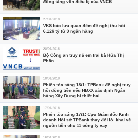
đồng tăng vốn điều lệ của VNCB
27/01/2018
VKS bảo lưu quan đểm đề nghị thu hồi
6.126 tỷ từ 3 ngân hàng
20/01/2018
Bộ Công an truy nã em trai bà Hứa Thị
Phấn
18/01/2018
Phiên tòa sáng 18/1: TPBank đề nghị truy
hồi dòng tiền nếu HĐXX xác định Ngân
hàng Xây Dựng bị thiệt hại
17/01/2018
Phiên tòa sáng 17/1: Cựu Giám đốc Kinh
doanh Hội sở TPBank thay đổi lời khai về
nguồn tiền cho 11 công ty vay
16/01/2018