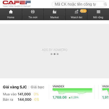
New
Home
Tin mới
Market
Watch list
Mở rộng
Giá vàng SJC
Giá bạc
VNINDEX
VN30
Mua vào
141,000
0%
1,768.06
1,91
0.19%
Bán ra
144,000
0%