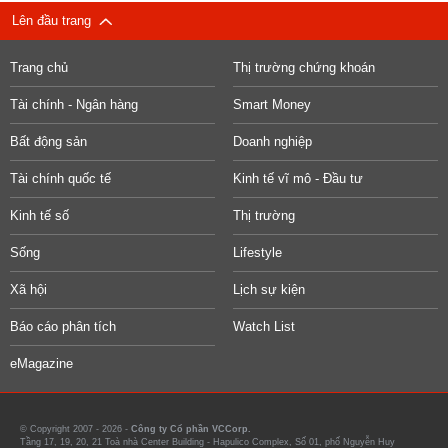
Lên đầu trang
Trang chủ
Thị trường chứng khoán
Tài chính - Ngân hàng
Smart Money
Bất động sản
Doanh nghiệp
Tài chính quốc tế
Kinh tế vĩ mô - Đầu tư
Kinh tế số
Thị trường
Sống
Lifestyle
Xã hội
Lịch sự kiện
Báo cáo phân tích
Watch List
eMagazine
© Copyright 2007 - 2026 -
Công ty Cổ phần VCCorp.
Tầng 17, 19, 20, 21 Toà nhà Center Building - Hapulico Complex, Số 01, phố Nguyễn Huy