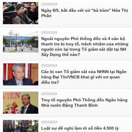
12/04/2018
Ngày 8/5, bắt đầu xét xử “bà trùm” Hứa Thị
Phấn
25/03/2018
Ngoài nguyên Phó thống đốc và 4 cán bộ
thanh tra bị truy tố, trách nhiệm của những
người còn lại trong Tổ giám sát đặt tại NH
Xây Dựng thế nào?
25/03/2018
Các bị can Tổ giám sát của NHNN tại Ngân
hàng Đại Tín/VNCB khai gì với cơ quan
điều tra?
22/03/2018
Truy tố nguyên Phó Thống đốc Ngân hàng
Nhà nước Đặng Thanh Bình
29/01/2018
Luật sư đề nghị làm rõ số tiền 4.500 tỷ