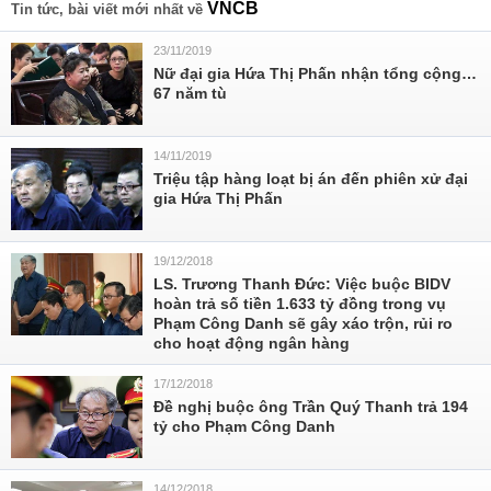
VNCB
Tin tức, bài viết mới nhất về
23/11/2019
Nữ đại gia Hứa Thị Phấn nhận tổng cộng…
67 năm tù
14/11/2019
Triệu tập hàng loạt bị án đến phiên xử đại
gia Hứa Thị Phấn
19/12/2018
LS. Trương Thanh Đức: Việc buộc BIDV
hoàn trả số tiền 1.633 tỷ đồng trong vụ
Phạm Công Danh sẽ gây xáo trộn, rủi ro
cho hoạt động ngân hàng
17/12/2018
Đề nghị buộc ông Trần Quý Thanh trả 194
tỷ cho Phạm Công Danh
14/12/2018