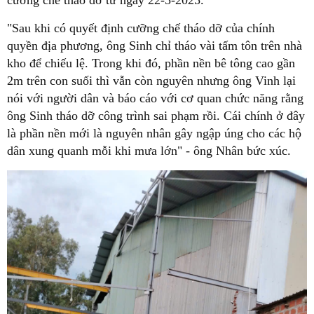
cưỡng chế tháo dỡ từ ngày 22-5-2025.
"Sau khi có quyết định cưỡng chế tháo dỡ của chính
quyền địa phương, ông Sinh chỉ tháo vài tấm tôn trên nhà
kho để chiếu lệ. Trong khi đó, phần nền bê tông cao gần
2m trên con suối thì vẫn còn nguyên nhưng ông Vinh lại
nói với người dân và báo cáo với cơ quan chức năng rằng
ông Sinh tháo dỡ công trình sai phạm rồi. Cái chính ở đây
là phần nền mới là nguyên nhân gây ngập úng cho các hộ
dân xung quanh mỗi khi mưa lớn" - ông Nhân bức xúc.