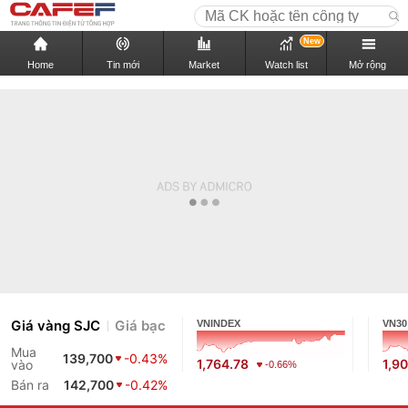
New
Home
Tin mới
Market
Watch list
Mở rộng
Giá vàng SJC
Giá bạc
VNINDEX
VN30
Mua
139,700
-0.43%
1,764.78
1,9
vào
-0.66%
Bán ra
142,700
-0.42%