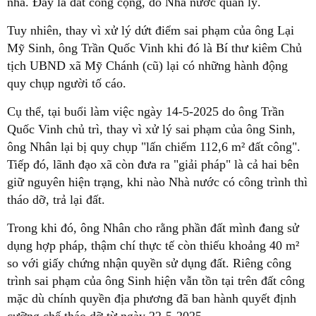
nhà. Đây là đất công cộng, do Nhà nước quản lý.
Tuy nhiên, thay vì xử lý dứt điểm sai phạm của ông Lại
Mỹ Sinh, ông Trần Quốc Vinh khi đó là Bí thư kiêm Chủ
tịch UBND xã Mỹ Chánh (cũ) lại có những hành động
quy chụp người tố cáo.
Cụ thể, tại buổi làm việc ngày 14-5-2025 do ông Trần
Quốc Vinh chủ trì, thay vì xử lý sai phạm của ông Sinh,
ông Nhân lại bị quy chụp "lấn chiếm 112,6 m² đất công".
Tiếp đó, lãnh đạo xã còn đưa ra "giải pháp" là cả hai bên
giữ nguyên hiện trạng, khi nào Nhà nước có công trình thì
tháo dỡ, trả lại đất.
Trong khi đó, ông Nhân cho rằng phần đất mình đang sử
dụng hợp pháp, thậm chí thực tế còn thiếu khoảng 40 m²
so với giấy chứng nhận quyền sử dụng đất. Riêng công
trình sai phạm của ông Sinh hiện vẫn tồn tại trên đất công
mặc dù chính quyền địa phương đã ban hành quyết định