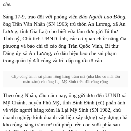
che.
Sáng 17-9, trao đổi với phóng viên
Báo Người Lao Động
,
ông Trần Văn Nhân (SN 1963; trú thôn An Lương, xã An
Lương, tỉnh Gia Lai) cho biết vừa làm đơn gửi Bí thư
Tỉnh uỷ, Chủ tịch UBND tỉnh, các cơ quan chức năng địa
phương và báo chí tố cáo ông Trần Quốc Vinh, Bí thư
Đảng ủy xã An Lương, có dấu hiệu bao che sai phạm
trong quản lý đất công và trù dập người tố cáo.
Clip công trình sai phạm rộng hàng trăm m2 (nhà kho có mái tôn
màu xám) của ông Lại Mỹ Sinh trên đất công cộng
Theo ông Nhân, đầu năm nay, ông gửi đơn đến UBND xã
Mỹ Chánh, huyện Phù Mỹ, tỉnh Bình Định (cũ) phản ánh
về việc người hàng xóm là Lại Mỹ Sinh (SN 1982, chủ
doanh nghiệp kinh doanh vật liệu xây dựng) xây dựng nhà
kho rộng hàng trăm m² trái phép trên con suối phía sau