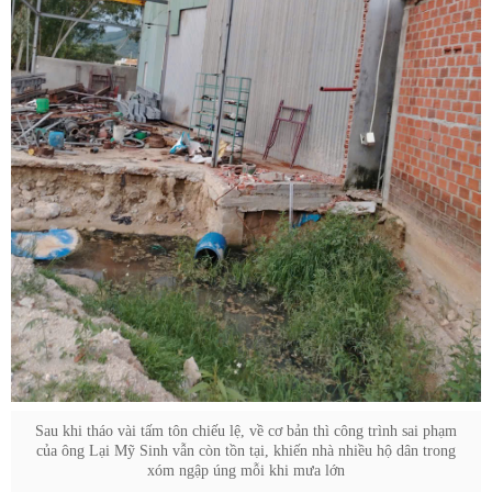
Sau khi tháo vài tấm tôn chiếu lệ, về cơ bản thì công trình sai phạm
của ông Lại Mỹ Sinh vẫn còn tồn tại, khiến nhà nhiều hộ dân trong
xóm ngập úng mỗi khi mưa lớn