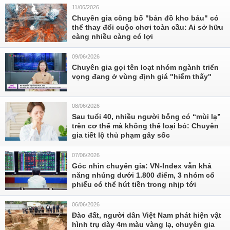
11/06/2026
Chuyên gia công bố "bản đồ kho báu" có
thể thay đổi cuộc chơi toàn cầu: Ai sở hữu
càng nhiều càng có lợi
09/06/2026
Chuyên gia gọi tên loạt nhóm ngành triển
vọng đang ở vùng định giá "hiếm thấy"
08/06/2026
Sau tuổi 40, nhiều người bỗng có “mùi lạ”
trên cơ thể mà không thể loại bỏ: Chuyên
gia tiết lộ thủ phạm gây sốc
07/06/2026
Góc nhìn chuyên gia: VN-Index vẫn khả
năng nhúng dưới 1.800 điểm, 3 nhóm cổ
phiếu có thể hút tiền trong nhịp tới
06/06/2026
Đào đất, người dân Việt Nam phát hiện vật
hình trụ dày 4m màu vàng lạ, chuyên gia