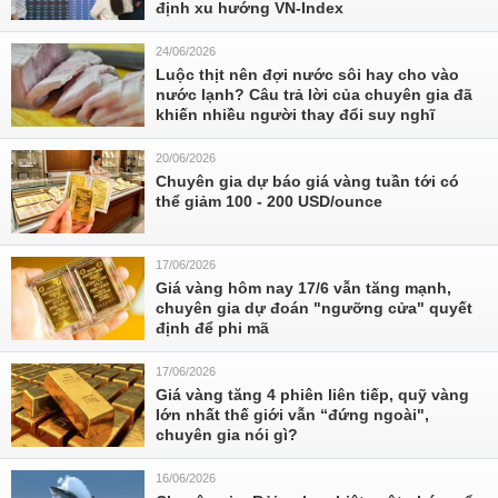
định xu hướng VN-Index
24/06/2026
Luộc thịt nên đợi nước sôi hay cho vào
nước lạnh? Câu trả lời của chuyên gia đã
khiến nhiều người thay đổi suy nghĩ
20/06/2026
Chuyên gia dự báo giá vàng tuần tới có
thể giảm 100 - 200 USD/ounce
17/06/2026
Giá vàng hôm nay 17/6 vẫn tăng mạnh,
chuyên gia dự đoán "ngưỡng cửa" quyết
định để phi mã
17/06/2026
Giá vàng tăng 4 phiên liên tiếp, quỹ vàng
lớn nhất thế giới vẫn “đứng ngoài",
chuyên gia nói gì?
16/06/2026