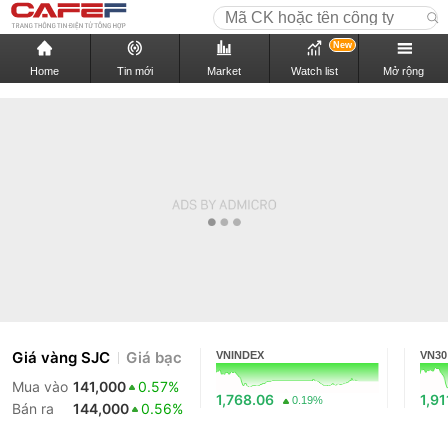
New
Home
Tin mới
Market
Watch list
Mở rộng
Giá vàng SJC
Giá bạc
VNINDEX
VN30
Mua vào
141,000
0.57%
1,768.06
1,91
0.19%
Bán ra
144,000
0.56%