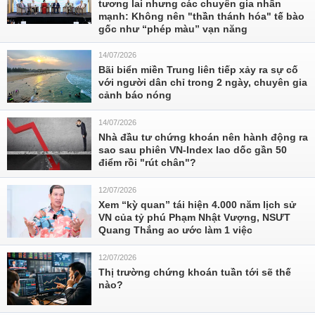
tương lai nhưng các chuyên gia nhấn
mạnh: Không nên "thần thánh hóa" tế bào
gốc như “phép màu” vạn năng
14/07/2026
Bãi biển miền Trung liên tiếp xảy ra sự cố
với người dân chỉ trong 2 ngày, chuyên gia
cảnh báo nóng
14/07/2026
Nhà đầu tư chứng khoán nên hành động ra
sao sau phiên VN-Index lao dốc gần 50
điểm rồi "rút chân"?
12/07/2026
Xem “kỳ quan” tái hiện 4.000 năm lịch sử
VN của tỷ phú Phạm Nhật Vượng, NSƯT
Quang Thắng ao ước làm 1 việc
12/07/2026
Thị trường chứng khoán tuần tới sẽ thế
nào?