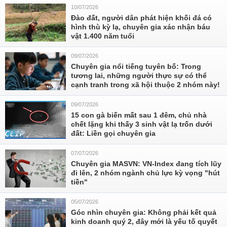
10/07/2026
Đào đất, người dân phát hiện khối đá có
hình thù kỳ lạ, chuyên gia xác nhận báu
vật 1.400 năm tuổi
09/07/2026
Chuyên gia nổi tiếng tuyên bố: Trong
tương lai, những người thực sự có thể
cạnh tranh trong xã hội thuộc 2 nhóm này!
09/07/2026
15 con gà biến mất sau 1 đêm, chủ nhà
chết lặng khi thấy 3 sinh vật lạ trốn dưới
đất: Liền gọi chuyên gia
07/07/2026
Chuyên gia MASVN: VN-Index đang tích lũy
đi lên, 2 nhóm ngành chủ lực kỳ vọng "hút
tiền"
05/07/2026
Góc nhìn chuyên gia: Không phải kết quả
kinh doanh quý 2, đây mới là yếu tố quyết