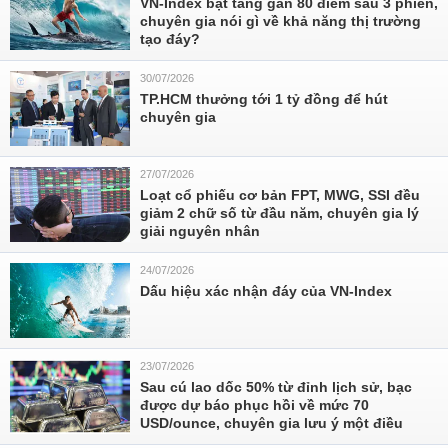
VN-Index bật tăng gần 80 điểm sau 3 phiên,
chuyên gia nói gì về khả năng thị trường
tạo đáy?
30/07/2026
TP.HCM thưởng tới 1 tỷ đồng để hút
chuyên gia
27/07/2026
Loạt cổ phiếu cơ bản FPT, MWG, SSI đều
giảm 2 chữ số từ đầu năm, chuyên gia lý
giải nguyên nhân
24/07/2026
Dấu hiệu xác nhận đáy của VN-Index
23/07/2026
Sau cú lao dốc 50% từ đỉnh lịch sử, bạc
được dự báo phục hồi về mức 70
USD/ounce, chuyên gia lưu ý một điều