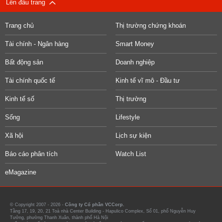
Lên đầu trang
Trang chủ
Thị trường chứng khoán
Tài chính - Ngân hàng
Smart Money
Bất động sản
Doanh nghiệp
Tài chính quốc tế
Kinh tế vĩ mô - Đầu tư
Kinh tế số
Thị trường
Sống
Lifestyle
Xã hội
Lịch sự kiện
Báo cáo phân tích
Watch List
eMagazine
© Copyright 2007 - 2026 -
Công ty Cổ phần VCCorp.
Tầng 17, 19, 20, 21 Toà nhà Center Building - Hapulico Complex, Số 01, phố Nguyễn Huy
Tưởng, phường Thanh Xuân, thành phố Hà Nội