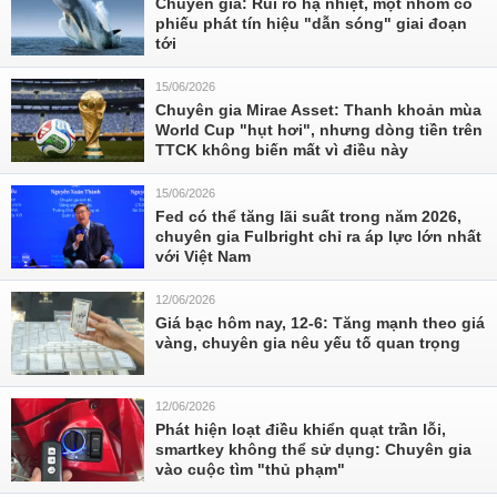
Chuyên gia: Rủi ro hạ nhiệt, một nhóm cổ
phiếu phát tín hiệu "dẫn sóng" giai đoạn
tới
15/06/2026
Chuyên gia Mirae Asset: Thanh khoản mùa
World Cup "hụt hơi", nhưng dòng tiền trên
TTCK không biến mất vì điều này
15/06/2026
Fed có thể tăng lãi suất trong năm 2026,
chuyên gia Fulbright chỉ ra áp lực lớn nhất
với Việt Nam
12/06/2026
Giá bạc hôm nay, 12-6: Tăng mạnh theo giá
vàng, chuyên gia nêu yếu tố quan trọng
12/06/2026
Phát hiện loạt điều khiển quạt trần lỗi,
smartkey không thể sử dụng: Chuyên gia
vào cuộc tìm "thủ phạm"