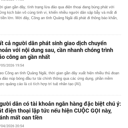
ng DMX
ời gian gần đây, tình trạng lừa đảo qua điện thoại đang bùng phát với
 nhà cổ, phát hiện 'kho báu' gồm 1.000 đồng tiền vàng và
ững kịch bản vô cùng tinh vi, khiến nhiều người dân sập bẫy và mất đi
ấu trong nhiều ngăn bí mật - giá trị hơn 18 tỷ đồng
 tiền lớn. Mới đây, Công an tỉnh Quảng Ngãi đã phát đi thông báo khẩn,
ận biết ngôi nhà có phong thuỷ không thuận lợi
ượng khách đến Việt Nam đông nhất 7 tháng đầu năm,
 và Nga, gấp gần 6 lần Ấn Độ
i cây tiết lộ: Khách thường chọn quả to, người trong
ất cả người dân phát sinh giao dịch chuyển
tra 5 chi tiết này trước
hoản với nội dung sau, cần nhanh chóng trình
 cao tốc quỳ gối 1h an ủi khách: 7 năm sau ở khách sạn 5
áo công an gần nhất
 ở nhà, bay hạng thương gia
 có xương trẻ khỏe như phụ nữ 30, bác sĩ kinh ngạc khi
/05/2026 19:54
eo Công an tỉnh Quảng Ngãi, thời gian gần đây xuất hiện nhiều thủ đoạn
a đựng tâm huyết của NSND Tự Long
a đảo núp bóng đầu tư tài chính thông qua các ứng dụng, phần mềm
ợc quảng cáo là có tích hợp trí tuệ nhân tạo (AI).
 4.300 USD/ounce, chuyên gia dự báo đỉnh mới
iệp dầu khí đem hơn 42.200 tỷ đồng gửi ngân hàng
o những người không rút điện ấm siêu tốc trước khi ngủ
gười dân có tài khoản ngân hàng đặc biệt chú ý:
là có thêm "lá bài" từ Triều Tiên: Điểm yếu của Ukraine
ắt điện thoại lập tức nếu hiện CUỘC GỌI này,
t sâu?
ránh mất oan tiền
/04/2026 20:54