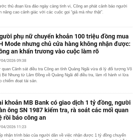
ước thủ đoạn lừa đảo ngày càng tinh vi, Công an phát cảnh báo người
n nâng cao cảnh giác với các cuộc gọi “giả mà như thật”.
gười phụ nữ chuyển khoản 100 triệu đồng mua
H Mode nhưng chủ cửa hàng không nhận được:
ông an khẩn trương vào cuộc làm rõ
/04/2026 09:38
 quan Cảnh sát điều tra Công an tỉnh Quảng Ngãi vừa di lý đối tượng Võ
ị Bé Nhung từ Lâm Đồng về Quảng Ngãi để điều tra, làm rõ hành vi lừa
o chiếm đoạt tài sản.
ài khoản MB Bank có giao dịch 1 tỷ đồng, người
àn ông SN 1987 kiểm tra, rà soát các mối quan
ệ rồi báo công an
/04/2026 11:23
ếp nhận trình báo của người dân về việc nhận được 1 tỷ đồng chuyển