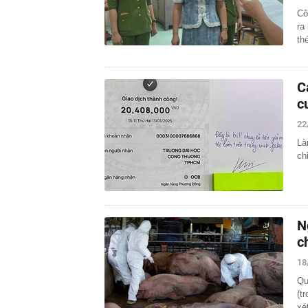
Cô
ra
th
C
c
22
Là
ch
N
c
18
Qu
(t
xé