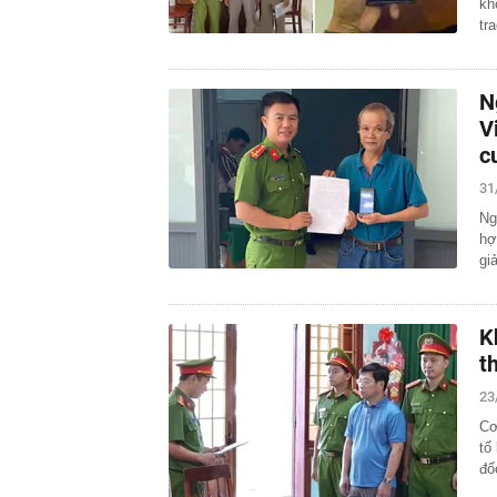
kh
tr
N
V
c
31
Ng
hợ
gi
K
t
23
Cơ
tố
đố