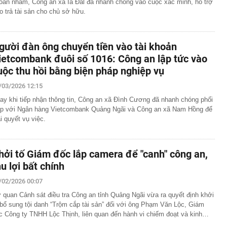
oản nhầm, Công an xã Ia Đal đã nhanh chóng vào cuộc xác minh, hỗ trợ
ao trả tài sản cho chủ sở hữu.
gười đàn ông chuyển tiền vào tài khoản
ietcombank đuôi số 1016: Công an lập tức vào
uộc thu hồi bằng biện pháp nghiệp vụ
/03/2026 12:15
ay khi tiếp nhận thông tin, Công an xã Đình Cương đã nhanh chóng phối
p với Ngân hàng Vietcombank Quảng Ngãi và Công an xã Nam Hồng để
ải quyết vụ việc.
hởi tố Giám đốc lắp camera để "canh" công an,
hu lợi bất chính
/02/2026 00:07
 quan Cảnh sát điều tra Công an tỉnh Quảng Ngãi vừa ra quyết định khởi
 bổ sung tội danh “Trộm cắp tài sản” đối với ông Phạm Văn Lộc, Giám
c Công ty TNHH Lộc Thịnh, liên quan đến hành vi chiếm đoạt và kinh…