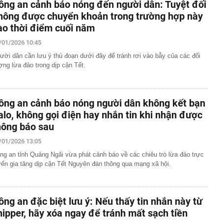
ông an cảnh báo nóng đến người dân: Tuyệt đối
hông được chuyển khoản trong trường hợp này
ào thời điểm cuối năm
/01/2026 10:45
ười dân cần lưu ý thủ đoạn dưới đây để tránh rơi vào bẫy của các đối
ợng lừa đảo trong dịp cận Tết.
ông an cảnh báo nóng người dân không kết bạn
alo, không gọi điện hay nhắn tin khi nhận được
hông báo sau
/01/2026 13:05
ng an tỉnh Quảng Ngãi vừa phát cảnh báo về các chiêu trò lừa đảo trực
yến gia tăng dịp cận Tết Nguyên đán thông qua mạng xã hội.
ông an đặc biệt lưu ý: Nếu thấy tin nhắn này từ
hipper, hãy xóa ngay để tránh mất sạch tiền