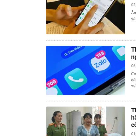
02
Ẩn
và
T
n
06
Cơ
đả
vụ
T
h
c
01