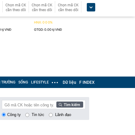
Chọn mã CK
Chọn mã CK
Chọn mã CK
cần theo dõi
cần theo dõi
cần theo dõi
Dữ liệu
F INDEX
Ị TRƯỜNG
SỐNG
LIFESTYLE
Công ty
Tin tức
Lãnh đạo