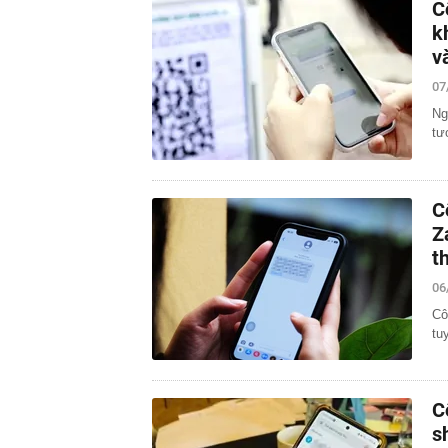
C
k
v
07
Ng
tư
C
Z
t
06
Cô
tu
C
s