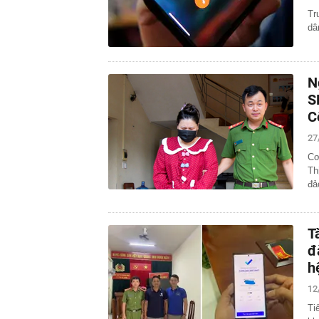
Tr
dâ
N
S
C
27
Cơ
Th
đả
T
đ
h
12
Ti