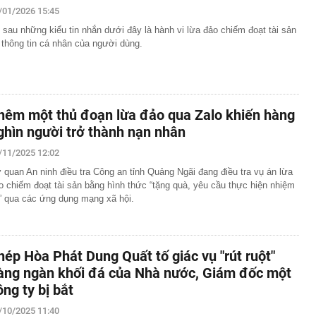
/01/2026 15:45
 sau những kiểu tin nhắn dưới đây là hành vi lừa đảo chiếm đoạt tài sản
 thông tin cá nhân của người dùng.
hêm một thủ đoạn lừa đảo qua Zalo khiến hàng
ghìn người trở thành nạn nhân
/11/2025 12:02
 quan An ninh điều tra Công an tỉnh Quảng Ngãi đang điều tra vụ án lừa
o chiếm đoạt tài sản bằng hình thức “tặng quà, yêu cầu thực hiện nhiệm
” qua các ứng dụng mạng xã hội.
hép Hòa Phát Dung Quất tố giác vụ "rút ruột"
àng ngàn khối đá của Nhà nước, Giám đốc một
ông ty bị bắt
/10/2025 11:40