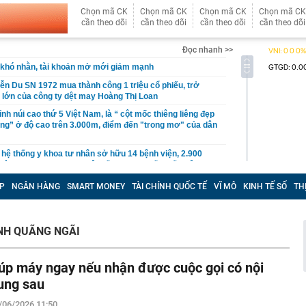
Chọn mã CK
Chọn mã CK
Chọn mã CK
Chọn mã CK
cần theo dõi
cần theo dõi
cần theo dõi
cần theo dõi
Đọc nhanh >>
khó nhằn, tài khoản mở mới giảm mạnh
ễn Du SN 1972 mua thành công 1 triệu cổ phiếu, trở
 lớn của công ty dệt may Hoàng Thị Loan
đỉnh núi cao thứ 5 Việt Nam, là “ cột mốc thiêng liêng đẹp
ng” ở độ cao trên 3.000m, điểm đến "trong mơ" của dân
 hệ thống y khoa tư nhân sở hữu 14 bệnh viện, 2.900
vừa được vinh danh "Hệ thống Y khoa tốt nhất Việt Nam
P
NGÂN HÀNG
SMART MONEY
TÀI CHÍNH QUỐC TẾ
VĨ MÔ
KINH TẾ SỐ
TH
hoán bị HoSE cắt margin trong tháng 8
iệp Việt thu hơn 1 tỷ USD ở nước ngoài trong nửa đầu
i nhuận tăng hơn 120%
NH QUÃNG NGÃI
Vietcap dự phóng VN-Index có thể chạm mốc 1.885 điểm
áng 8
úp máy ngay nếu nhận được cuộc gọi có nội
lượng tiền hơn 62.000 tỷ đồng, lớn hơn cả Vinhomes,
ung sau
y Điện Máy Xanh, Bách Hóa Xanh, An Khang, vốn hóa
/06/2026 11:50