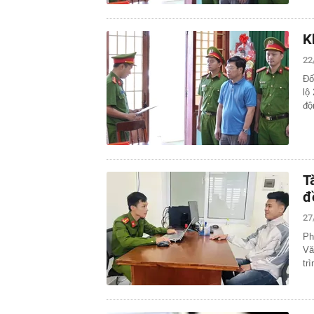
K
22
Đố
lộ
độ
T
đ
27
Ph
Vă
tr