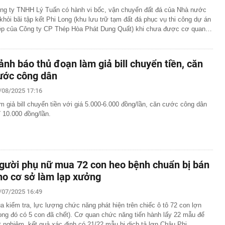
ng ty TNHH Lý Tuấn có hành vi bốc, vận chuyển đất đá của Nhà nước
 khỏi bãi tập kết Phi Long (khu lưu trữ tạm đất đá phục vụ thi công dự án
ép của Công ty CP Thép Hòa Phát Dung Quất) khi chưa được cơ quan…
ảnh báo thủ đoạn làm giả bill chuyển tiền, căn
ước công dân
/08/2025 17:16
m giả bill chuyển tiền với giá 5.000-6.000 đồng/lần, căn cước công dân
ỉ 10.000 đồng/lần.
gười phụ nữ mua 72 con heo bệnh chuẩn bị bán
ho cơ sở làm lạp xưởng
/07/2025 16:49
a kiểm tra, lực lượng chức năng phát hiện trên chiếc ô tô 72 con lợn
rong đó có 5 con đã chết). Cơ quan chức năng tiến hành lấy 22 mẫu để
t nghiệm, kết quả xác định có 21/22 mẫu bị dịch tả lợn Châu Phi.