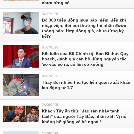
chưa từng có
07/07/2025
Bỏ 360 triệu đồng mua bảo hiểm, đến khi
nhập viện, đòi bồi thường thì nhận được
thông báo: Hợp đồng giả, chưa từng ký
kết?
05/07/2025
Kết luận của Bộ Chính trị, Ban Bí thư: Quy
hoạch, đánh giá cán bộ đúng nguyên tắc
'có vào có ra, có lên có xuống'
01/07/2025
Thay đổi nhiều thủ tục liên quan xuất khẩu
lao động từ 1/7
28/06/2025
Khách Tây ăn thử "đặc sản nhảy tanh
tách" của người Tây Bắc, nhận xét: Vị nó
không hề giống vẻ bề ngoài!
22/06/2025