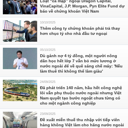
Loạt “cá mập” ngoại Dragon Capital,
VinaCapital, J.P. Morgan, Pyn Elite Fund dự
báo về chứng khoán Việt Nam
10/10/2025
Thêm công ty chứng khoán phải trả thay
hơn chục tỷ cho nhà đầu tư ngoại
05/10/2025
Dù gánh nợ 4 tỷ đồng, một người nông
dân học hết lớp 7 vẫn bỏ mức lương ở
nước ngoài để về quê sáng chế máy: 'Nếu
làm thuê thì không thể làm giàu'
24/09/2025
Đã phát triển 140 năm, hầu hết công nghệ
lõi vẫn phụ thuộc nước ngoài nhưng Việt
Nam quyết tạo bước ngoặt chưa từng có
cho một ngành công nghiệp
23/09/2025
Đề xuất miễn thuế thu nhập với tiếp viên
hàng không Việt làm cho hãng nước ngoài