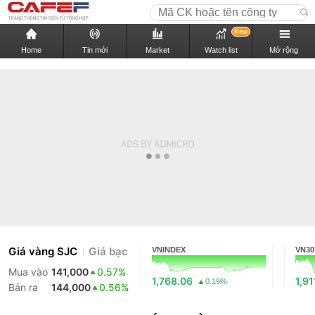
New
Home
Tin mới
Market
Watch list
Mở rộng
Giá vàng SJC
Giá bạc
VNINDEX
VN30
Mua vào
141,000
0.57%
1,768.06
1,91
0.19%
Bán ra
144,000
0.56%