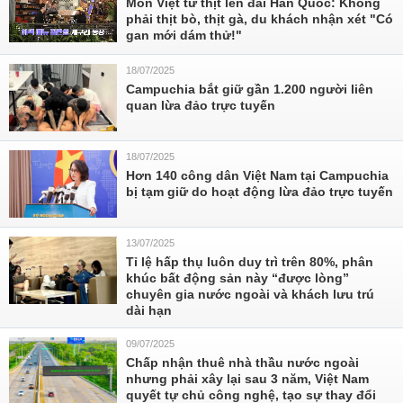
Món Việt từ thịt lên đài Hàn Quốc: Không
phải thịt bò, thịt gà, du khách nhận xét "Có
gan mới dám thử!"
18/07/2025
Campuchia bắt giữ gần 1.200 người liên
quan lừa đảo trực tuyến
18/07/2025
Hơn 140 công dân Việt Nam tại Campuchia
bị tạm giữ do hoạt động lừa đảo trực tuyến
13/07/2025
Tỉ lệ hấp thụ luôn duy trì trên 80%, phân
khúc bất động sản này “được lòng”
chuyên gia nước ngoài và khách lưu trú
dài hạn
09/07/2025
Chấp nhận thuê nhà thầu nước ngoài
nhưng phải xây lại sau 3 năm, Việt Nam
quyết tự chủ công nghệ, tạo sự thay đổi