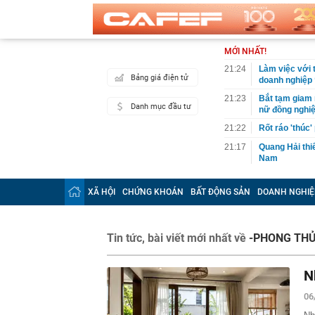
MỚI NHẤT!
21:24
Làm việc với 
Bảng giá điện tử
doanh nghiệp 
21:23
Bắt tạm giam 
Danh mục đầu tư
nữ đồng nghi
21:22
Rốt ráo 'thúc
21:17
Quang Hải thiế
Nam
21:12
Lời khuyên ch
hồn
XÃ HỘI
CHỨNG KHOÁN
BẤT ĐỘNG SẢN
DOANH NGHIỆ
21:11
Cặp đôi đình 
21:10
Bắt "thần chế
Tin tức, bài viết mới nhất về
-PHONG TH
21:01
Sứa lửa 'tấn 
20:59
Công an truy 
N
20:59
Nữ diễn viên 
chuối đậu, hỏi
06
20:54
Cha của Lione