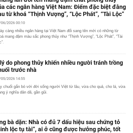
ủa các ngân hàng Việt Nam: Điểm đặc biệt đằng
au từ khoá “Thịnh Vượng”, “Lộc Phát”, “Tài Lộc”
/06/2026 00:10
ày càng nhiều ngân hàng tại Việt Nam đổi sang tên mới có những từ
oá mang đậm màu sắc phong thủy như “Thịnh Vượng”, “Lộc Phát”, “Tài
c”.
 lý do phong thủy khiến nhiều người tránh trồng
huối trước nhà
/05/2026 14:55
y chuối gắn bó với đời sống người Việt từ lâu, vừa cho quả, cho lá, vừa
ng ý nghĩa dân dã, gần gũi.
ng bà dặn: Nhà có đủ 7 dấu hiệu sau chứng tỏ
sinh lộc tụ tài”, ai ở cũng được hưởng phúc, tốt