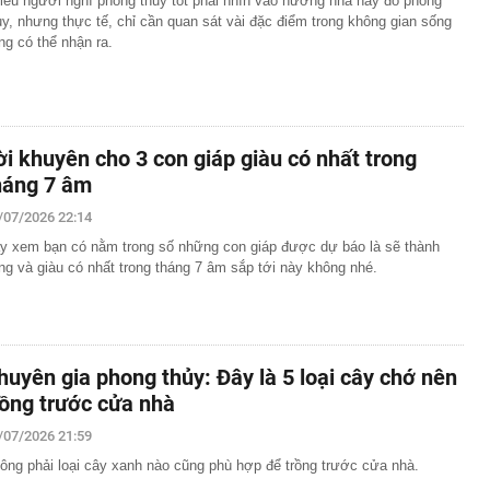
iều người nghĩ phong thủy tốt phải nhìn vào hướng nhà hay đồ phong
ủy, nhưng thực tế, chỉ cần quan sát vài đặc điểm trong không gian sống
ho những người thường xuyên bật điều hoà cả ngày
ng có thể nhận ra.
n hàng bán lẻ: HSBC rút khỏi 2 thị trường bán lẻ tại Úc
andard Chartered chuyển nhượng danh mục cho vay tại
 Trust Bank
 nhất showbiz: Sở hữu tài sản nghìn tỷ nhưng sống như
h", đạo diễn phải năn nỉ mới chịu đóng phim
ời khuyên cho 3 con giáp giàu có nhất trong
, chiến sĩ đồng loạt ra quân lúc rạng sáng, kiểm tra 155
háng 7 âm
 đầu mối
nh phủ chuyển Bộ Công an thông tin 7 cá nhân bán vàng
/07/2026 22:14
n gốc, giao dịch hơn 2.000 tỷ đồng, 6 doanh nghiệp kê
y xem bạn có nằm trong số những con giáp được dự báo là sẽ thành
ng và giàu có nhất trong tháng 7 âm sắp tới này không nhé.
9/8, Đại học Bách khoa Hà Nội công bố điểm chuẩn 68
i qua đời
 Việt Nam đá bán kết ASEAN Cup 2026, hàng nghìn
ua
huyên gia phong thủy: Đây là 5 loại cây chớ nên
hội: 'Điều tôi lo ngại nhất không phải là một vài
rồng trước cửa nhà
ản cảm...'
/07/2026 21:59
ông phải loại cây xanh nào cũng phù hợp để trồng trước cửa nhà.