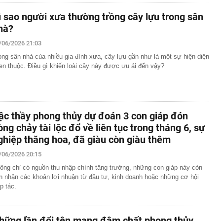
ì sao người xưa thường trồng cây lựu trong sân
hà?
/06/2026 21:03
ong sân nhà của nhiều gia đình xưa, cây lựu gần như là một sự hiện diện
en thuộc. Điều gì khiến loài cây này được ưu ái đến vậy?
ậc thầy phong thủy dự đoán 3 con giáp đón
òng chảy tài lộc đổ về liên tục trong tháng 6, sự
ghiệp thăng hoa, đã giàu còn giàu thêm
/06/2026 20:15
ông chỉ có nguồn thu nhập chính tăng trưởng, những con giáp này còn
n nhận các khoản lợi nhuận từ đầu tư, kinh doanh hoặc những cơ hội
p tác.
hững lần đổi tên mang đậm chất phong thủy