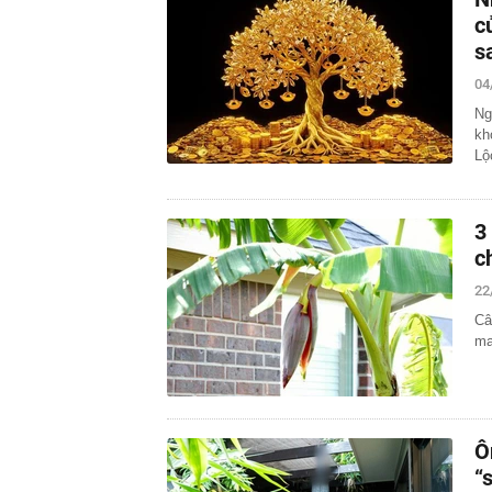
c
s
04
Ng
kh
Lộ
3
c
22
Câ
ma
Ô
“