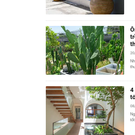
Ô
t
t
20
Nh
th
4
t
08
Ng
tốt