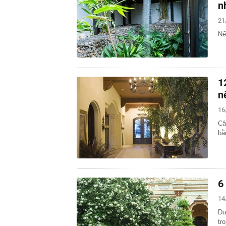
n
21
Nế
1
n
16
Câ
bằ
6
14
Dư
tr