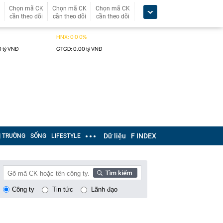
Chọn mã CK
Chọn mã CK
Chọn mã CK
cần theo dõi
cần theo dõi
cần theo dõi
Dữ liệu
F INDEX
Ị TRƯỜNG
SỐNG
LIFESTYLE
Công ty
Tin tức
Lãnh đạo