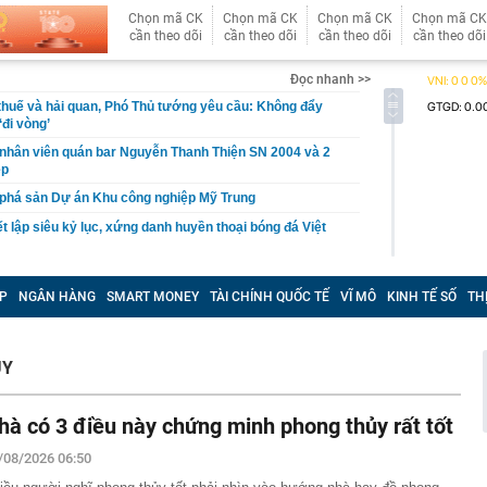
Chọn mã CK
Chọn mã CK
Chọn mã CK
Chọn mã CK
cần theo dõi
cần theo dõi
cần theo dõi
cần theo dõi
Đọc nhanh >>
thuế và hải quan, Phó Thủ tướng yêu cầu: Không đẩy
‘đi vòng’
nhân viên quán bar Nguyễn Thanh Thiện SN 2004 và 2
ệp
' phá sản Dự án Khu công nghiệp Mỹ Trung
t lập siêu kỷ lục, xứng danh huyền thoại bóng đá Việt
o 3 con giáp dễ vượng lộc bất động sản trong tháng cô
P
NGÂN HÀNG
SMART MONEY
TÀI CHÍNH QUỐC TẾ
VĨ MÔ
KINH TẾ SỐ
TH
đám showbiz ly thân gấp sau 15 ngày cưới
t" gây náo loạn ở bệnh viện
ỦY
công' người tắm biển Nha Trang
tìm người có tên Trịnh Quang Nam SN 1999
hà có 3 điều này chứng minh phong thủy rất tốt
quê Nam Định khiến Việt kiều Mỹ đổ gục sau bữa ốc
 cưới luôn
/08/2026 06:50
l Messi qua đời ở tuổi 68