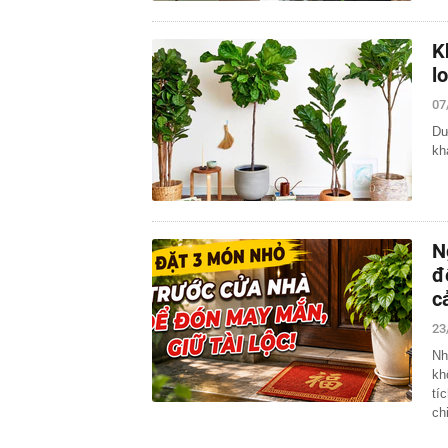
K
l
07
Dư
kh
N
đ
c
23
Nh
kh
tí
ch