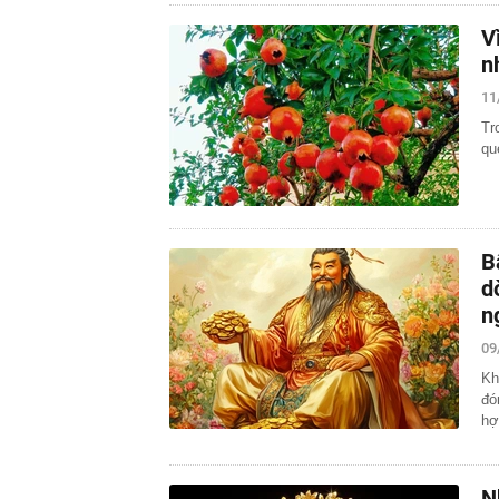
V
n
11
Tr
qu
B
d
n
09
Kh
đó
hợ
N