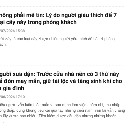
hông phải mê tín: Lý do người giàu thích để 7
oại cây này trong phòng khách
/07/2026 15:38
ới đây là các loại cây được nhiều người yêu thích để bài trí phòng
ách.
gười xưa dặn: Trước cửa nhà nên có 3 thứ này
ể đón may mắn, giữ tài lộc và tăng sinh khí cho
ả gia đình
/06/2026 17:10
iều người vẫn luôn thắc mắc vì sao mình làm việc chăm chỉ, thu nhập
ông thấp, cũng không tiêu xài quá tay nhưng cuối năm nhìn lại vẫn chẳng
ch lũy được bao nhiêu. Tiền kiếm được đều đặn nhưng những khoản
i…