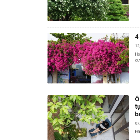
4
12
Ho
cự
Ô
t
b
07
Đâ