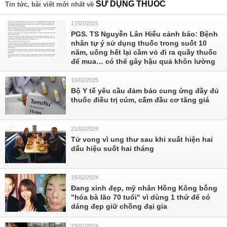
SỬ DỤNG THUỐC
Tin tức, bài viết mới nhất về
17/07/2025
PGS. TS Nguyễn Lân Hiếu cảnh báo: Bệnh
nhân tự ý sử dụng thuốc trong suốt 10
năm, uống hết lại cầm vỏ đi ra quầy thuốc
để mua… có thể gây hậu quả khôn lường
10/02/2025
Bộ Y tế yêu cầu đảm bảo cung ứng đầy đủ
thuốc điều trị cúm, cấm đầu cơ tăng giá
21/02/2024
Tử vong vì ung thư sau khi xuất hiện hai
dấu hiệu suốt hai tháng
15/02/2024
Đang xinh đẹp, mỹ nhân Hồng Kông bỗng
"hóa bà lão 70 tuổi" vì dùng 1 thứ để có
dáng đẹp giữ chồng đại gia
23/01/2024