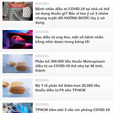
25/12/2021
Bệnh nhân điều trị COVID-19 tại nhà có thể
sử dụng thuốc gì? Bác sĩ lưu ý có 3 nhóm
nhưng tuyệt đối KHÔNG ĐƯỢC tùy ý sử
dụng
21/12/2021
Sau điều trị ung thư, một số bệnh nhân
bỗng nhìn được trong bóng tối
18/12/2021
Phân bổ 300.000 liều thuốc Molnupiravir
điều trị ca COVID-19 thể nhẹ tại 46 tỉnh,
thành
08/12/2021
Bộ Y tế phân bổ thêm hơn 25.000 liều
thuốc điều trị F0 cho TP.HCM
07/12/2021
TPHCM tiêm mũi 3 vắc xin phòng COVID-19