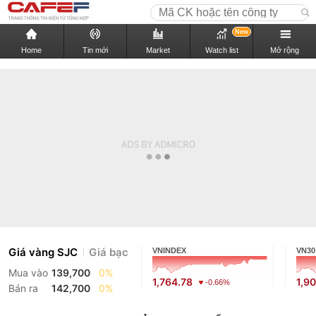
New
Home
Tin mới
Market
Watch list
Mở rộng
Giá vàng SJC
Giá bạc
VNINDEX
VN30
Mua vào
139,700
0%
1,764.78
1,9
-0.66%
Bán ra
142,700
0%