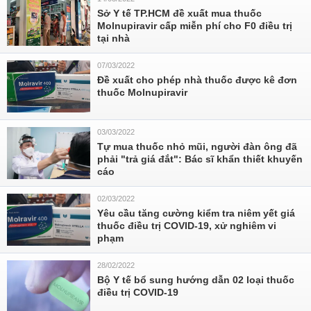
Sở Y tế TP.HCM đề xuất mua thuốc
Molnupiravir cấp miễn phí cho F0 điều trị
tại nhà
07/03/2022
Đề xuất cho phép nhà thuốc được kê đơn
thuốc Molnupiravir
03/03/2022
Tự mua thuốc nhỏ mũi, người đàn ông đã
phải "trả giá đắt": Bác sĩ khẩn thiết khuyến
cáo
02/03/2022
Yêu cầu tăng cường kiểm tra niêm yết giá
thuốc điều trị COVID-19, xử nghiêm vi
phạm
28/02/2022
Bộ Y tế bổ sung hướng dẫn 02 loại thuốc
điều trị COVID-19