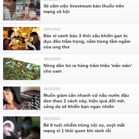
Sẽ cấm việc livestream bán thuốc trên
mạng xã hội
10/01/2024
Bác sĩ cảnh báo 3 thói xấu khiến gan bị
đục đẽo trầm trọng, nằm trong tầm ngắm
của ung thư
28/12/2023
Nông dân bỏ ra hàng trăm triệu 'mắc màn'
cho cam
16/12/2023
Muốn giảm cân nhanh cứ nấu nước đậu
đen theo 2 cách này, hiệu quả đốt mỡ,
sáng da sẽ khiến bạn ngạc nhiên
08/12/2023
Bé 8 tuổi nhiễm trùng nội sọ, suýt mất
mạng vì 1 thói quen khi rảnh rỗi