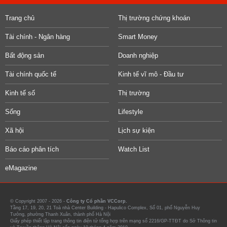
Trang chủ
Thị trường chứng khoán
Tài chính - Ngân hàng
Smart Money
Bất động sản
Doanh nghiệp
Tài chính quốc tế
Kinh tế vĩ mô - Đầu tư
Kinh tế số
Thị trường
Sống
Lifestyle
Xã hội
Lịch sự kiện
Báo cáo phân tích
Watch List
eMagazine
© Copyright 2007 - 2026 -
Công ty Cổ phần VCCorp.
Tầng 17, 19, 20, 21 Toà nhà Center Building - Hapulico Complex, Số 01, phố Nguyễn Huy
Tưởng, phường Thanh Xuân, thành phố Hà Nội
Giấy phép thiết lập trang thông tin điện tử tổng hợp trên mạng số 2216/GP-TTĐT do Sở Thông tin