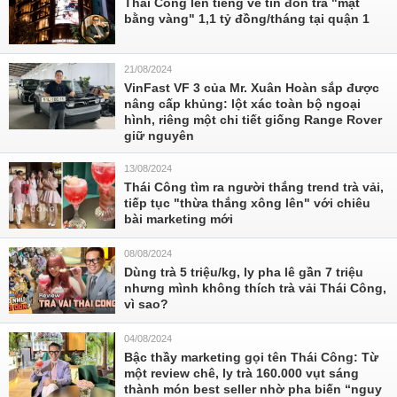
Thái Công lên tiếng về tin đồn trả "mặt
bằng vàng" 1,1 tỷ đồng/tháng tại quận 1
21/08/2024
VinFast VF 3 của Mr. Xuân Hoàn sắp được
nâng cấp khủng: lột xác toàn bộ ngoại
hình, riêng một chi tiết giống Range Rover
giữ nguyên
13/08/2024
Thái Công tìm ra người thắng trend trà vải,
tiếp tục "thừa thắng xông lên" với chiêu
bài marketing mới
08/08/2024
Dùng trà 5 triệu/kg, ly pha lê gần 7 triệu
nhưng mình không thích trà vải Thái Công,
vì sao?
04/08/2024
Bậc thầy marketing gọi tên Thái Công: Từ
một review chê, ly trà 160.000 vụt sáng
thành món best seller nhờ pha biến “nguy