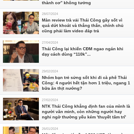
thành cơ” không tưởng
28/07/2024
Màn review trà vải Thái Công gây sốt vì
quá dứt khoát và thẳng thắn, chính chủ
cũng phải làm video đáp trả
27/04/2024
Thái Công lại khiến CĐM ngao ngán khi
dạy cách dùng “110k”...
29/02/2024
Nhóm bạn trẻ sửng sốt khi đi cà phê Thái
Công: 4 người hết tận hơn 1 triệu, ngang 1
bữa ăn thịt nướng?
27/02/2024
NTK Thái Công khẳng định fan của mình là
người văn minh, còn những người hay
nghi ngờ thường yếu kém 'thuyết tâm trí'
26/01/2024