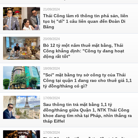
21/09/2024
Thái Công làm rõ thông tin phá sản, liên
tục bị "dí" 1 câu liên quan đến Đoàn Di
Băng
20/09/2024
Bỏ 12 tỷ một năm thuê mặt bằng, Thái
Công khẳng định: "Công ty đang hoạt
động rất tốt"
18/09/2024
"Soi" mặt bằng trụ sở công ty của Thái
Công tại quận 1 đang rao cho thuê giá 1,1
tỷ đồng/tháng có gì?
17/09/2024
Sau thông tin trả mặt bằng 1,1 tỷ
đồng/tháng giữa Quận 1, NTK Thái Công
khoe đang tìm nhà tại Pháp, nhìn thẳng ra
tháp Eiffel
17/09/2024