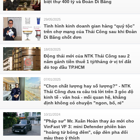
biệt thự 400 tỷ và Đoàn Di Băng
29/05/2025
Tình hình kinh doanh gian hàng “quý tộc”
trên chợ mạng của Thái Công sau khi Đoàn
Di Băng chốt đơn
18/03/2025
Động thái mới của NTK Thái Công sau 2
năm gánh tiền thuê 1 tỷ/tháng ở vị trí đắt
đỏ top đầu TP.HCM
07/01/2025
"Chọn chất lượng hay số lượng?" - NTK
Thái Công đưa ra câu trả lời trên 3 góc độ
kinh tế - văn hoá - mối quan hệ, khẳng
định không có chuyện "ngon, bổ, rẻ"
10/11/2024
"Pháp sư" Mr. Xuân Hoàn thay áo mới cho
VinFast VF 3: mini Defender phiên bản
"hoàng tử bóng đêm", cặp đèn pha đổi
màu theo ý thích