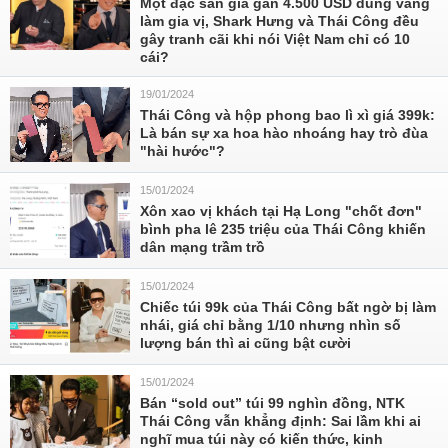
Một đặc sản giá gần 4.500 USD dùng vàng
làm gia vị, Shark Hưng và Thái Công đều
gây tranh cãi khi nói Việt Nam chỉ có 10
cái?
19/01/2024
Thái Công và hộp phong bao lì xì giá 399k:
Là bán sự xa hoa hào nhoáng hay trò đùa
"hài hước"?
15/01/2024
Xôn xao vị khách tại Hạ Long "chốt đơn"
bình pha lê 235 triệu của Thái Công khiến
dân mạng trầm trồ
15/01/2024
Chiếc túi 99k của Thái Công bất ngờ bị làm
nhái, giá chỉ bằng 1/10 nhưng nhìn số
lượng bán thì ai cũng bật cười
15/01/2024
Bán “sold out” túi 99 nghìn đồng, NTK
Thái Công vẫn khẳng định: Sai lầm khi ai
nghĩ mua túi này có kiến thức, kinh