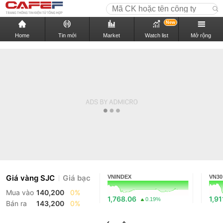
New
Home
Tin mới
Market
Watch list
Mở rộng
Giá vàng SJC
Giá bạc
VNINDEX
VN30
Mua vào
140,200
0%
1,768.06
1,91
0.19%
Bán ra
143,200
0%