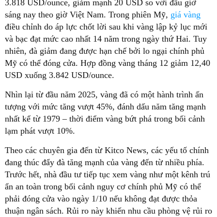
3.818 USD/ounce, giảm mạnh 20 USD so với đầu giờ
sáng nay theo giờ Việt Nam. Trong phiên Mỹ,
giá vàng
điều chỉnh do áp lực chốt lời sau khi vàng lập kỷ lục mới
và bạc đạt mức cao nhất 14 năm trong ngày thứ Hai. Tuy
nhiên, đà giảm đang được hạn chế bởi lo ngại chính phủ
Mỹ có thể đóng cửa. Hợp đồng vàng tháng 12 giảm 12,40
USD xuống 3.842 USD/ounce.
Nhìn lại từ đầu năm 2025, vàng đã có một hành trình ấn
tượng với mức tăng vượt 45%, đánh dấu năm tăng mạnh
nhất kể từ 1979 – thời điểm vàng bứt phá trong bối cảnh
lạm phát vượt 10%.
Theo các chuyên gia đến từ Kitco News, các yếu tố chính
đang thúc đẩy đà tăng mạnh của vàng đến từ nhiều phía.
Trước hết, nhà đầu tư tiếp tục xem vàng như một kênh trú
ẩn an toàn trong bối cảnh nguy cơ chính phủ Mỹ có thể
phải đóng cửa vào ngày 1/10 nếu không đạt được thỏa
thuận ngân sách. Rủi ro này khiến nhu cầu phòng vệ rủi ro