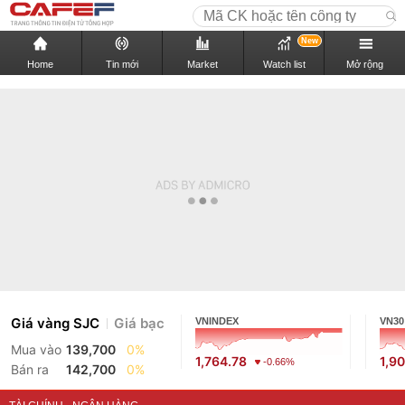
New
Home
Tin mới
Market
Watch list
Mở rộng
Giá vàng SJC
Giá bạc
VNINDEX
VN30
Mua vào
139,700
0%
1,764.78
1,9
-0.66%
Bán ra
142,700
0%