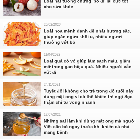
Loại hạt tưởng chừng 'bỏ đi' lại cực tốt
cho sức khỏe
20/02/2023
Loài hoa mệnh danh đệ nhất hương sắc,
giúp ngăn ngừa khối u, nhiều người
thường vứt bỏ
11/04/2022
Loại quả có vỏ giúp làm sạch máu, giảm
mỡ trong gan hiệu quả: Nhiều người vẫn
vứt đi
24/11/2021
Tuyệt đối không cho trẻ trong độ tuổi này
dùng mật ong vì có thể khiến trẻ ngộ độc
thậm chí tử vong nhanh
17/07/2021
Những sai lầm khi dùng mật ong mà người
Việt cần bỏ ngay trước khi khiến cả nhà
mang bệnh