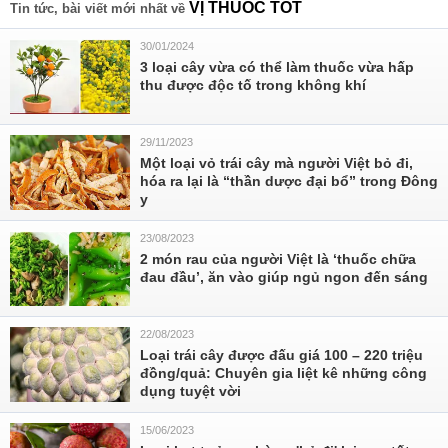
VỊ THUỐC TỐT
Tin tức, bài viết mới nhất về
30/01/2024
3 loại cây vừa có thể làm thuốc vừa hấp
thu được độc tố trong không khí
29/11/2023
Một loại vỏ trái cây mà người Việt bỏ đi,
hóa ra lại là “thần dược đại bổ” trong Đông
y
23/08/2023
2 món rau của người Việt là ‘thuốc chữa
đau đầu’, ăn vào giúp ngủ ngon đến sáng
22/08/2023
Loại trái cây được đấu giá 100 – 220 triệu
đồng/quả: Chuyên gia liệt kê những công
dụng tuyệt vời
15/06/2023