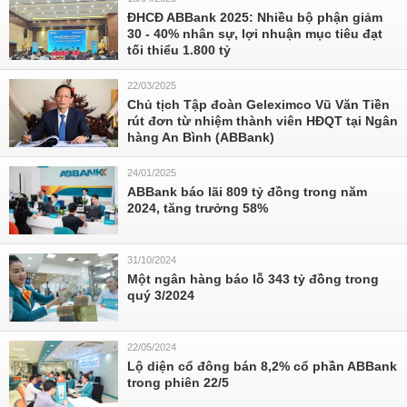
ĐHCĐ ABBank 2025: Nhiều bộ phận giảm
30 - 40% nhân sự, lợi nhuận mục tiêu đạt
tối thiểu 1.800 tỷ
22/03/2025
Chủ tịch Tập đoàn Geleximco Vũ Văn Tiền
rút đơn từ nhiệm thành viên HĐQT tại Ngân
hàng An Bình (ABBank)
24/01/2025
ABBank báo lãi 809 tỷ đồng trong năm
2024, tăng trưởng 58%
31/10/2024
Một ngân hàng báo lỗ 343 tỷ đồng trong
quý 3/2024
22/05/2024
Lộ diện cổ đông bán 8,2% cổ phần ABBank
trong phiên 22/5