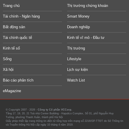
Trang chủ
Thị trường chứng khoán
Tài chính - Ngân hàng
Smart Money
Bất động sản
Doanh nghiệp
Tài chính quốc tế
Kinh tế vĩ mô - Đầu tư
Kinh tế số
Thị trường
Sống
Lifestyle
Xã hội
Lịch sự kiện
Báo cáo phân tích
Watch List
eMagazine
© Copyright 2007 - 2026 -
Công ty Cổ phần VCCorp.
Tầng 17, 19, 20, 21 Toà nhà Center Building - Hapulico Complex, Số 01, phố Nguyễn Huy
Tưởng, phường Thanh Xuân, thành phố Hà Nội
Giấy phép thiết lập trang thông tin điện tử tổng hợp trên mạng số 2216/GP-TTĐT do Sở Thông tin
và Truyền thông Hà Nội cấp ngày 10 tháng 4 năm 2019.