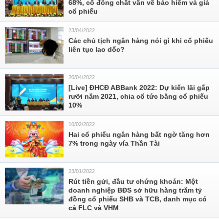
68%, cổ đông chất vấn về bảo hiểm và giá
cổ phiếu
23/04/2022
Các chủ tịch ngân hàng nói gì khi cổ phiếu
liên tục lao dốc?
20/04/2022
[Live] ĐHCĐ ABBank 2022: Dự kiến lãi gấp
rưỡi năm 2021, chia cổ tức bằng cổ phiếu
10%
10/02/2022
Hai cổ phiếu ngân hàng bất ngờ tăng hơn
7% trong ngày vía Thần Tài
23/01/2022
Rút tiền gửi, đầu tư chứng khoán: Một
doanh nghiệp BĐS sở hữu hàng trăm tỷ
đồng cổ phiếu SHB và TCB, danh mục có
cả FLC và VHM