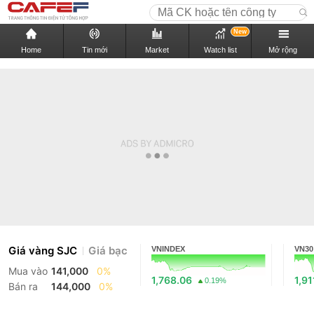
New
Home
Tin mới
Market
Watch list
Mở rộng
Giá vàng SJC
Giá bạc
VNINDEX
VN30
Mua vào
141,000
0%
1,768.06
1,91
0.19%
Bán ra
144,000
0%