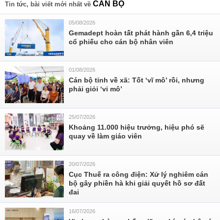
CÁN BỘ
Tin tức, bài viết mới nhất về
05/08/2026
Gemadept hoàn tất phát hành gần 6,4 triệu
cổ phiếu cho cán bộ nhân viên
01/08/2026
Cán bộ tỉnh về xã: Tốt ‘vĩ mô’ rồi, nhưng
phải giỏi ‘vi mô’
25/07/2026
Khoảng 11.000 hiệu trưởng, hiệu phó sẽ
quay về làm giáo viên
20/07/2026
Cục Thuế ra công điện: Xử lý nghiêm cán
bộ gây phiền hà khi giải quyết hồ sơ đất
đai
16/07/2026