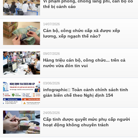
Vi phạm phòng, chống lãng phí, cán bộ có
thể bị cảnh cáo
14/07/2026
Cán bộ, công chức cấp xã được xếp
lương, xếp ngạch thế nào?
09/07/2026
Hàng triệu cán bộ, công chức... trên cả
nước vừa đón tin vui
03/06/2026
infographic:: Toàn cảnh chính sách tinh
giản biên chế theo Nghị định 154
24/05/2026
Cấp tỉnh được quyết mức phụ cấp người
hoạt động không chuyên trách