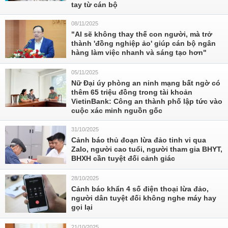
tay từ cán bộ
08/11/2025
"AI sẽ không thay thế con người, mà trở
thành 'đồng nghiệp ảo' giúp cán bộ ngân
hàng làm việc nhanh và sáng tạo hơn"
05/11/2025
Nữ Đại úy phòng an ninh mạng bất ngờ có
thêm 65 triệu đồng trong tài khoản
VietinBank: Công an thành phố lập tức vào
cuộc xác minh nguồn gốc
31/10/2025
Cảnh báo thủ đoạn lừa đảo tinh vi qua
Zalo, người cao tuổi, người tham gia BHYT,
BHXH cần tuyệt đối cảnh giác
28/10/2025
Cảnh báo khẩn 4 số điện thoại lừa đảo,
người dân tuyệt đối không nghe máy hay
gọi lại
21/10/2025