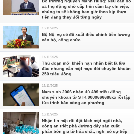
Bộ trưởng Nguyễn Mạnh Hùng: Nếu cán bộ
xã thụ động chờ cấp trên cầm tay chỉ việc,
chúng ta sẽ không bao giờ theo kịp thực
tiễn đang thay đổi từng ngày
16/11/2025
Bộ Nội vụ sẽ đề xuất điều chỉnh tiền lương
cán bộ, công chức
14/11/2025
Thủ đoạn mới khiến nạn nhân biết là lừa
đảo nhưng vẫn một mực đòi chuyển khoản
250 triệu đồng
13/11/2025
Nam sinh 2006 nhận đủ 499 triệu đồng
chuyển khoản từ STK 0000666688xx rồi lập
tức trình báo công an phường
10/11/2025
Nhận tin mật rồi đột kích một ngôi nhà,
công an triệt phá đường dây sản xuất
phân bón giả từ hóa chất, nghi có sự tiếp