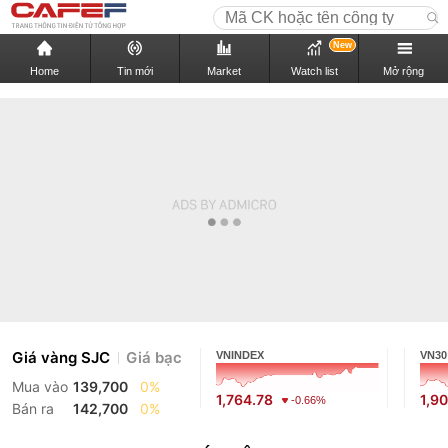
New
Home
Tin mới
Market
Watch list
Mở rộng
Giá vàng SJC
Giá bạc
VNINDEX
VN30
Mua vào
139,700
0%
1,764.78
1,9
-0.66%
Bán ra
142,700
0%