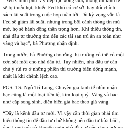
“Nếu Chính phủ Mỹ tiếp tục đóng cửa, thông tin kinh tế
sẽ bị thiếu hụt, khiến Fed khó có cơ sở thay đổi chính
sách lãi suất trong cuộc họp tuần tới. Dù kỳ vọng vẫn là
Fed sẽ giảm lãi suất, nhưng trong bối cảnh thông tin mù
mờ, họ sẽ hành động thận trọng hơn. Khi thiếu thông tin,
nhà đầu tư thường tìm đến các tài sản trú ẩn an toàn như
vàng và bạc”, bà Phương nhận định.
Trong nước, bà Phương cho rằng thị trường có thể có một
cơn sốt mới cho nhà đầu tư. Tuy nhiên, nhà đầu tư cần
chú ý rủi ro ở những phiên thị trường biến động mạnh,
nhất là khi chênh lệch cao.
PGS. TS. Ngô Trí Long, Chuyên gia kinh tế nhìn nhận
bạc cũng là một loại tiền tệ, kim loại quý. Vàng và bạc
như cặp song sinh, diễn biến giá bạc theo giá vàng.
“Đây là kênh đầu tư mới. Vì vậy cần thời gian phải tìm
hiểu thông tin để đầu tư chứ không nên đầu tư bừa bãi”,
ông Long nói và khuyến nghị nhà đầu tư nên chọn nơi uy