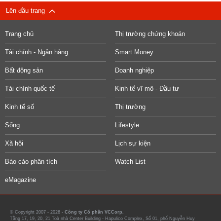
Lên đầu trang
Trang chủ
Thị trường chứng khoán
Tài chính - Ngân hàng
Smart Money
Bất động sản
Doanh nghiệp
Tài chính quốc tế
Kinh tế vĩ mô - Đầu tư
Kinh tế số
Thị trường
Sống
Lifestyle
Xã hội
Lịch sự kiện
Báo cáo phân tích
Watch List
eMagazine
© Copyright 2007 - 2026 -
Công ty Cổ phần VCCorp.
Tầng 17, 19, 20, 21 Toà nhà Center Building - Hapulico Complex, Số 01, phố Nguyễn Huy