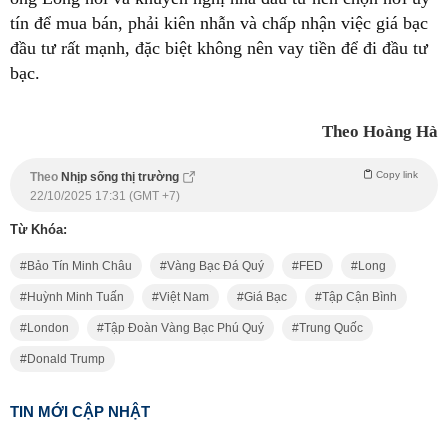
tín để mua bán, phải kiên nhẫn và chấp nhận việc giá bạc
đầu tư rất mạnh, đặc biệt không nên vay tiền để đi đầu tư
bạc.
Theo Hoàng Hà
Copy link
Theo
Nhịp sống thị trường
22/10/2025 17:31 (GMT +7)
Từ Khóa:
Bảo Tín Minh Châu
Vàng Bạc Đá Quý
FED
Long
Huỳnh Minh Tuấn
Việt Nam
Giá Bạc
Tập Cận Bình
London
Tập Đoàn Vàng Bạc Phú Quý
Trung Quốc
Donald Trump
TIN MỚI CẬP NHẬT