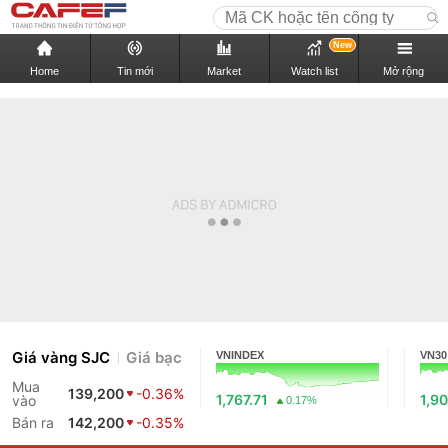
New
Home
Tin mới
Market
Watch list
Mở rộng
Giá vàng SJC
Giá bạc
VNINDEX
VN30
Mua
139,200
-0.36%
1,767.71
1,90
vào
0.17%
Bán ra
142,200
-0.35%