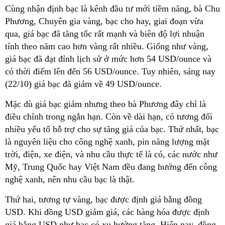
Cùng nhận định bạc là kênh đầu tư mới tiềm năng, bà Chu
Phương, Chuyên gia vàng, bạc cho hay, giai đoạn vừa
qua, giá bạc đã tăng tốc rất mạnh và biên độ lợi nhuận
tính theo năm cao hơn vàng rất nhiều. Giống như vàng,
giá bạc đã đạt đỉnh lịch sử ở mức hơn 54 USD/ounce và
có thời điểm lên đến 56 USD/ounce. Tuy nhiên, sáng nay
(22/10) giá bạc đã giảm về 49 USD/ounce.
Mặc dù giá bạc giảm nhưng theo bà Phương đây chỉ là
điều chỉnh trong ngắn hạn. Còn về dài hạn, có tương đối
nhiều yếu tố hỗ trợ cho sự tăng giá của bạc. Thứ nhất, bạc
là nguyên liệu cho công nghệ xanh, pin năng lượng mặt
trời, điện, xe điện, và nhu cầu thực tế là có, các nước như
Mỹ, Trung Quốc hay Việt Nam đều đang hướng đến công
nghệ xanh, nên nhu cầu bạc là thật.
Thứ hai, tương tự vàng, bạc được định giá bằng đồng
USD. Khi đồng USD giảm giá, các hàng hóa được định
giá bằng USD như bạc có xu hướng tăng. Hiện nay, đồng