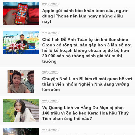
03/05/2025
Apple gửi cảnh báo khẩn toàn cầu, người
dùng iPhone nên làm ngay những điều
này!
27/04/2025
Chủ tịch Đỗ Anh Tuấn tự tin khi Sunshine
Group có tổng tài sản gấp hơn 3 lần số nợ,
hé lộ kế hoạch khủng chuẩn bị đổ bộ hơn
20.000 căn hộ thông minh giá tốt ra thị
trường
26/03/2025
Chuyện Nhà Linh Bí làm rõ mối quan hệ với
thành viên nhóm Nghiện Nhà đang vướng
lùm xùm
22/03/2025
Vụ Quang Linh và Hằng Du Mục bị phạt
140 triệu vì ồn ào kẹo Kera: Hoa hậu Thuỳ
Tiên phản ứng thế nào?
21/01/2025