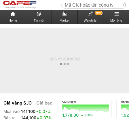
New
Home
Tin mới
Market
Watch list
Mở rộng
Giá vàng SJC
Giá bạc
VNINDEX
VN30
Mua vào
141,100
0.07%
1,778.30
1,9
0.58%
Bán ra
144,100
0.07%