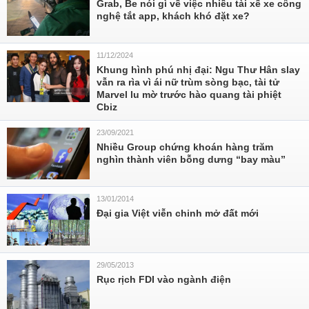
Grab, Be nói gì về việc nhiều tài xế xe công
nghệ tắt app, khách khó đặt xe?
11/12/2024
Khung hình phú nhị đại: Ngu Thư Hân slay
vẫn ra rìa vì ái nữ trùm sòng bạc, tài tử
Marvel lu mờ trước hào quang tài phiệt
Cbiz
23/09/2021
Nhiều Group chứng khoán hàng trăm
nghìn thành viên bỗng dưng “bay màu”
13/01/2014
Đại gia Việt viễn chinh mở đất mới
29/05/2013
Rục rịch FDI vào ngành điện