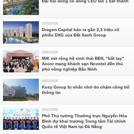
Đại hội đồng cổ đông CEO lần 1 bất thành
27/03/2026
Dragon Capital bán ra gần 2,3 triệu cổ
phiếu DXG của Đất Xanh Group
15/03/2026
MIK mở rộng hệ sinh thái BĐS, "bắt tay"
Accor mang khách sạn Novotel đến thủ
phủ công nghiệp Bắc Ninh
08/03/2026
Kosy Group bị nhắc nhở do chậm công bố
thông tin
09/01/2026
Phó Thủ tướng Thường trực Nguyễn Hòa
Bình dự khai trương Trung tâm Tài chính
Quốc tế Việt Nam tại Đà Nẵng