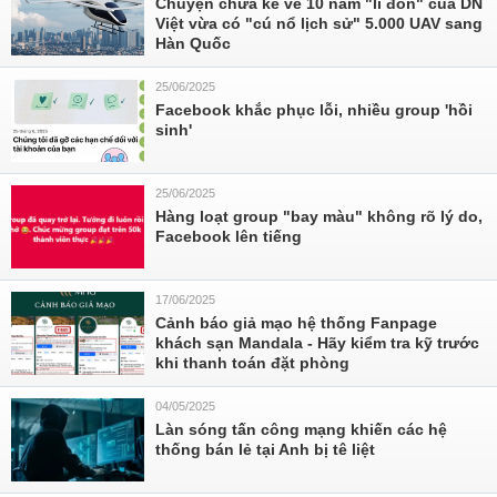
Chuyện chưa kể về 10 năm "lì đòn" của DN
Việt vừa có "cú nổ lịch sử" 5.000 UAV sang
Hàn Quốc
25/06/2025
Facebook khắc phục lỗi, nhiều group 'hồi
sinh'
25/06/2025
Hàng loạt group "bay màu" không rõ lý do,
Facebook lên tiếng
17/06/2025
Cảnh báo giả mạo hệ thống Fanpage
khách sạn Mandala - Hãy kiểm tra kỹ trước
khi thanh toán đặt phòng
04/05/2025
Làn sóng tấn công mạng khiến các hệ
thống bán lẻ tại Anh bị tê liệt