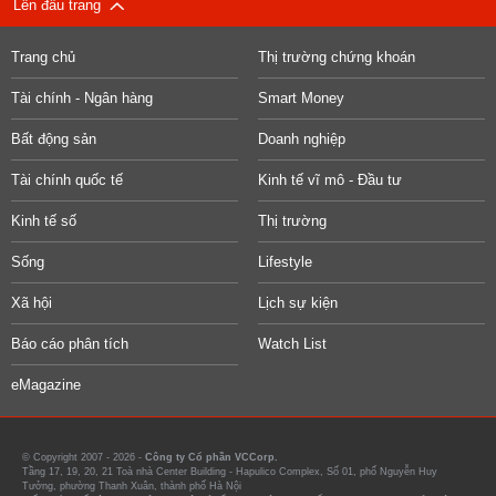
Lên đầu trang
Trang chủ
Thị trường chứng khoán
Tài chính - Ngân hàng
Smart Money
Bất động sản
Doanh nghiệp
Tài chính quốc tế
Kinh tế vĩ mô - Đầu tư
Kinh tế số
Thị trường
Sống
Lifestyle
Xã hội
Lịch sự kiện
Báo cáo phân tích
Watch List
eMagazine
© Copyright 2007 - 2026 -
Công ty Cổ phần VCCorp.
Tầng 17, 19, 20, 21 Toà nhà Center Building - Hapulico Complex, Số 01, phố Nguyễn Huy
Tưởng, phường Thanh Xuân, thành phố Hà Nội