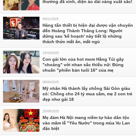
thường đã xinh, diện áo dài càng xuất sắc!
09/11/2025
Hàng tấn thiết bị hiện đại được vận chuyển
đến Hoàng Thành Thăng Long: Người
đứng sau 'kế hoạch' này tiết lộ những
thách thức mất ăn, mất ngủ
19/10/2025
Con gái lớn của hot mom Hằng Túi gây
"choáng" với nhan sắc thiếu nữ: Đúng
chuẩn "phiên bản tuổi 16" của mẹ
08/09/2025
Mỹ nhân Hà thành lấy chồng Sài Gòn giàu
có: Chồng cho 24 tỷ mua sắm, mẹ 2 con trẻ
đẹp như gái 18
25/08/2025
Mẹ đảm Hà Nội mang niềm tự hào dân tộc
vào mâm lễ "Yêu Nước" trong mùa Vu Lan
đặc biệt