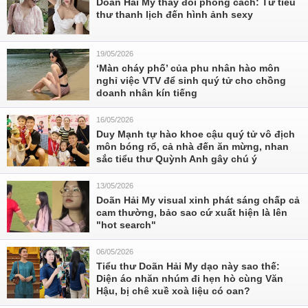
Doãn Hải My thay đổi phong cách: Từ tiểu
thư thanh lịch đến hình ảnh sexy
19/05/2026
‘Màn cháy phố’ của phu nhân hào môn
nghỉ việc VTV để sinh quý tử cho chồng
doanh nhân kín tiếng
16/05/2026
Duy Mạnh tự hào khoe cậu quý tử vô địch
môn bóng rổ, cả nhà đến ăn mừng, nhan
sắc tiểu thư Quỳnh Anh gây chú ý
13/05/2026
Doãn Hải My visual xinh phát sáng chấp cả
cam thường, bảo sao cứ xuất hiện là lên
"hot search"
06/05/2026
Tiểu thư Doãn Hải My dạo này sao thế:
Diện áo nhăn nhúm đi hẹn hò cùng Văn
Hậu, bị chê xuề xoà liệu có oan?