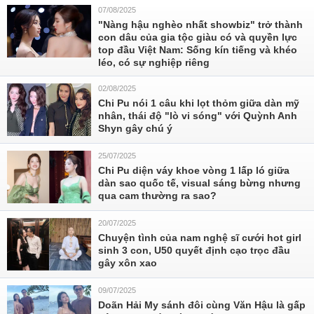
07/08/2025
"Nàng hậu nghèo nhất showbiz" trở thành
con dâu của gia tộc giàu có và quyền lực
top đầu Việt Nam: Sống kín tiếng và khéo
léo, có sự nghiệp riêng
02/08/2025
Chi Pu nói 1 câu khi lọt thỏm giữa dàn mỹ
nhân, thái độ "lò vi sóng" với Quỳnh Anh
Shyn gây chú ý
25/07/2025
Chi Pu diện váy khoe vòng 1 lấp ló giữa
dàn sao quốc tế, visual sáng bừng nhưng
qua cam thường ra sao?
20/07/2025
Chuyện tình của nam nghệ sĩ cưới hot girl
sinh 3 con, U50 quyết định cạo trọc đầu
gây xôn xao
09/07/2025
Doãn Hải My sánh đôi cùng Văn Hậu là gấp