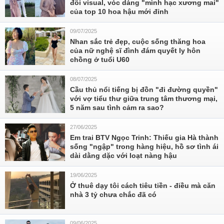
đôi visual, vóc dáng "mình hạc xương mai"
của top 10 hoa hậu mới đỉnh
09/07/2025
Nhan sắc trẻ đẹp, cuộc sống thăng hoa
của nữ nghệ sĩ đình đám quyết ly hôn
chồng ở tuổi U60
08/07/2025
Cầu thủ nổi tiếng bị đồn "đi đường quyền"
với vợ tiểu thư giữa trung tâm thương mại,
5 năm sau tình cảm ra sao?
27/06/2025
Em trai BTV Ngọc Trinh: Thiếu gia Hà thành
sống "ngập" trong hàng hiệu, hồ sơ tình ái
dài dằng dặc với loạt nàng hậu
19/06/2025
Ở thuê dạy tôi cách tiêu tiền - điều mà căn
nhà 3 tỷ chưa chắc đã có
09/06/2025