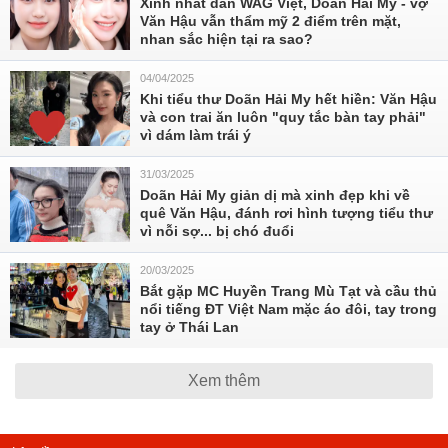
Xinh nhất dàn WAG Việt, Doãn Hải My - vợ
Văn Hậu vẫn thẩm mỹ 2 điểm trên mặt,
nhan sắc hiện tại ra sao?
04/04/2025
Khi tiểu thư Doãn Hải My hết hiền: Văn Hậu
và con trai ăn luôn "quy tắc bàn tay phải"
vì dám làm trái ý
31/03/2025
Doãn Hải My giản dị mà xinh đẹp khi về
quê Văn Hậu, đánh rơi hình tượng tiểu thư
vì nỗi sợ... bị chó đuổi
20/03/2025
Bắt gặp MC Huyền Trang Mù Tạt và cầu thủ
nổi tiếng ĐT Việt Nam mặc áo đôi, tay trong
tay ở Thái Lan
Xem thêm