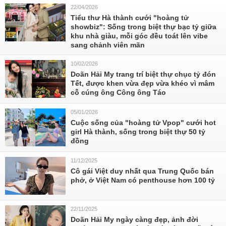
22/04/2026
Tiểu thư Hà thành cưới "hoàng tử
showbiz": Sống trong biệt thự bạc tỷ giữa
khu nhà giàu, mỗi góc đều toát lên vibe
sang chảnh viên mãn
10/02/2026
Doãn Hải My trang trí biệt thự chục tỷ đón
Tết, được khen vừa đẹp vừa khéo vì mâm
cỗ cúng ông Công ông Táo
05/01/2026
Cuộc sống của "hoàng tử Vpop" cưới hot
girl Hà thành, sống trong biệt thự 50 tỷ
đồng
11/12/2025
Cô gái Việt duy nhất qua Trung Quốc bán
phở, ở Việt Nam có penthouse hơn 100 tỷ
22/11/2025
Doãn Hải My ngày càng đẹp, ảnh đời