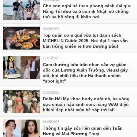
Cho con nghỉ hè theo phong cách đại gia:
Hằng Túi đưa cả 5 con đi Nhật, có chồng
thứ ba hộ tống đi khắp nơi
06/06/2025
Top quán cơm quê vừa lọt danh sách
MICHELIN Guide 2025: Nơi đạt 1 sao vẫn
bán trứng chiên rẻ hơn Dượng Bầu!
26/05/2025
Cam thường bóc trần nhan sắc vợ giám
đốc của Lương Xuân Trường, visual gây
sốt, khí chất tiểu thư Hà thành chiếm
“spotlight”
20/05/2025
Doãn Hải My khoe body nuột nà, ba vòng
cực chuẩn hậu sinh con, nàng WAG diện
bikini đẹp nhất mùa hè sắp trở lại!
01/05/2025
Thông tin gây sốc liên quan đến Tuấn
Hưng và Mai Phương Thuý