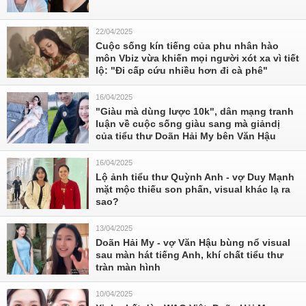
22/04/2025
Cuộc sống kín tiếng của phu nhân hào
môn Vbiz vừa khiến mọi người xót xa vì tiết
lộ: "Đi cấp cứu nhiều hơn đi cà phê"
16/04/2025
"Giàu mà dùng lược 10k", dân mạng tranh
luận về cuộc sống giàu sang mà giảndị
của tiểu thư Doãn Hải My bên Văn Hậu
16/04/2025
Lộ ảnh tiểu thư Quỳnh Anh - vợ Duy Mạnh
mặt mộc thiếu son phấn, visual khác lạ ra
sao?
13/04/2025
Doãn Hải My - vợ Văn Hậu bùng nổ visual
sau màn hát tiếng Anh, khí chất tiểu thư
tràn màn hình
10/04/2025