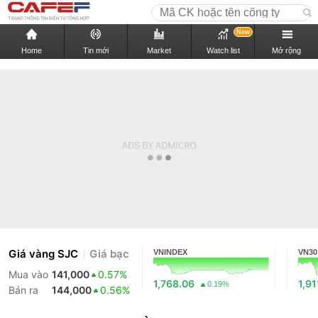
New
Home
Tin mới
Market
Watch list
Mở rộng
Giá vàng SJC
Giá bạc
VNINDEX
VN30
Mua vào
141,000
0.57%
1,768.06
1,91
0.19%
Bán ra
144,000
0.56%