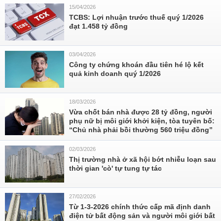
15/04/2026
TCBS: Lợi nhuận trước thuế quý 1/2026
đạt 1.458 tỷ đồng
03/04/2026
Công ty chứng khoán đầu tiên hé lộ kết
quả kinh doanh quý 1/2026
18/03/2026
Vừa chốt bán nhà được 28 tỷ đồng, người
phụ nữ bị môi giới khởi kiện, tòa tuyên bố:
“Chủ nhà phải bồi thường 560 triệu đồng”
02/03/2026
Thị trường nhà ở xã hội bớt nhiễu loạn sau
thời gian 'cò' tự tung tự tác
27/02/2026
Từ 1-3-2026 chính thức cấp mã định danh
điện tử bất động sản và người môi giới bất