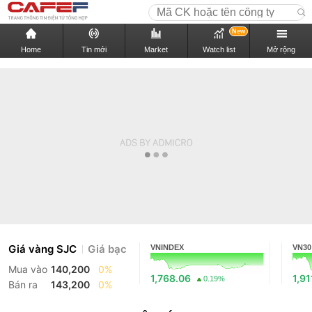
New
Home
Tin mới
Market
Watch list
Mở rộng
Giá vàng SJC
Giá bạc
VNINDEX
VN30
Mua vào
140,200
0%
1,768.06
1,91
0.19%
Bán ra
143,200
0%