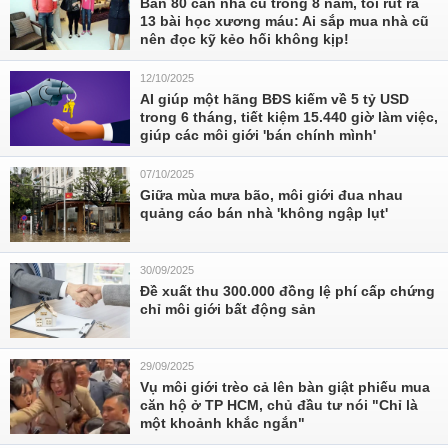
Bán 80 căn nhà cũ trong 8 năm, tôi rút ra
13 bài học xương máu: Ai sắp mua nhà cũ
nên đọc kỹ kẻo hối không kịp!
12/10/2025
AI giúp một hãng BĐS kiếm về 5 tỷ USD
trong 6 tháng, tiết kiệm 15.440 giờ làm việc,
giúp các môi giới 'bán chính mình'
07/10/2025
Giữa mùa mưa bão, môi giới đua nhau
quảng cáo bán nhà 'không ngập lụt'
30/09/2025
Đề xuất thu 300.000 đồng lệ phí cấp chứng
chỉ môi giới bất động sản
29/09/2025
Vụ môi giới trèo cả lên bàn giật phiếu mua
căn hộ ở TP HCM, chủ đầu tư nói "Chỉ là
một khoảnh khắc ngắn"