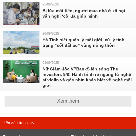
25/09/2025
Bị lừa mất tiền, người mua nhà ở xã hội
vẫn nghĩ ‘cò’ đã giúp mình
20/09/2025
Hà Tĩnh siết quản lý môi giới, xử lý tình
trạng “sốt đất ảo” vùng nông thôn
08/09/2025
Nữ Giám đốc VPBankS lên sóng The
Investors 9/9: Hành trình rẽ ngang từ nghệ
sĩ violin và góc nhìn khác biệt về nghề môi
giới
Xem thêm
Lên đầu trang