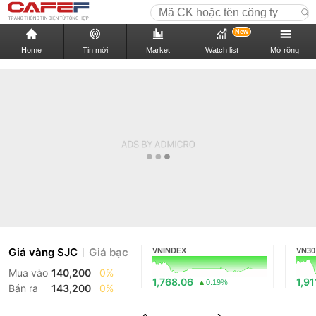
New
Home
Tin mới
Market
Watch list
Mở rộng
Giá vàng SJC
Giá bạc
VNINDEX
VN30
Mua vào
140,200
0%
1,768.06
1,91
0.19%
Bán ra
143,200
0%