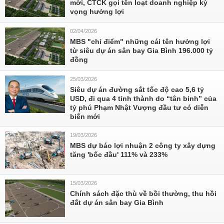
mới, CTCK gọi tên loạt doanh nghiệp kỳ
vọng hưởng lợi
02/04/2026
MBS "chỉ điểm" những cái tên hưởng lợi
từ siêu dự án sân bay Gia Bình 196.000 tỷ
đồng
25/03/2026
Siêu dự án đường sắt tốc độ cao 5,6 tỷ
USD, đi qua 4 tỉnh thành do “tân binh” của
tỷ phú Phạm Nhật Vượng đầu tư có diễn
biến mới
19/03/2026
MBS dự báo lợi nhuận 2 công ty xây dựng
tăng 'bốc đầu' 111% và 233%
15/03/2026
Chính sách đặc thù về bồi thường, thu hồi
đất dự án sân bay Gia Bình