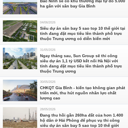
Bắc Ninh sẽ có khu thương mại tự do 5.000
ha gắn với sân bay Gia Bình
04/06/2026
Siêu dự án sân bay 5 sao top 10 thế giới tại
tỉnh đang đặt mục tiêu lên thành phố trực
thuộc Trung ương có diễn biến mới
31/05/2026
Ngay tháng sau, Sun Group sẽ thi công
siêu dự án 1,1 tỷ USD kết nối Hà Nội với
tỉnh đang đặt mục tiêu lên thành phố trực
thuộc Trung ương
30/05/2026
CHKQT Gia Bình - kiến tạo không gian phát
triển mới, thu hút nguồn nhân lực chất
lượng cao
28/05/2026
Đang thu hồi gần 260ha đất của hơn 1.400
hộ dân ở Hải Phòng để phục vụ thi công
siêu dự án sân bay 5 sao top 10 thế giới