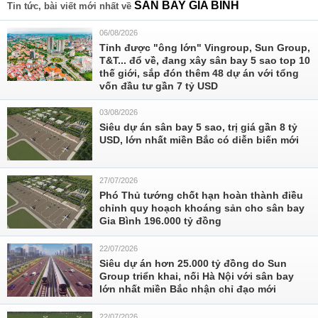
SÂN BAY GIA BÌNH
Tin tức, bài viết mới nhất về
06/08/2026
Tỉnh được "ông lớn" Vingroup, Sun Group,
T&T... đổ về, đang xây sân bay 5 sao top 10
thế giới, sắp đón thêm 48 dự án với tổng
vốn đầu tư gần 7 tỷ USD
03/08/2026
Siêu dự án sân bay 5 sao, trị giá gần 8 tỷ
USD, lớn nhất miền Bắc có diễn biến mới
27/07/2026
Phó Thủ tướng chốt hạn hoàn thành điều
chỉnh quy hoạch khoáng sản cho sân bay
Gia Bình 196.000 tỷ đồng
22/07/2026
Siêu dự án hơn 25.000 tỷ đồng do Sun
Group triển khai, nối Hà Nội với sân bay
lớn nhất miền Bắc nhận chỉ đạo mới
22/07/2026