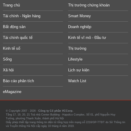
Trang chủ
Thị trường chứng khoán
Tài chính - Ngân hàng
Smart Money
Bất động sản
Doanh nghiệp
Tài chính quốc tế
Kinh tế vĩ mô - Đầu tư
Kinh tế số
Thị trường
Sống
Lifestyle
Xã hội
Lịch sự kiện
Báo cáo phân tích
Watch List
eMagazine
© Copyright 2007 - 2026 -
Công ty Cổ phần VCCorp.
Tầng 17, 19, 20, 21 Toà nhà Center Building - Hapulico Complex, Số 01, phố Nguyễn Huy
Tưởng, phường Thanh Xuân, thành phố Hà Nội
Giấy phép thiết lập trang thông tin điện tử tổng hợp trên mạng số 2216/GP-TTĐT do Sở Thông tin
và Truyền thông Hà Nội cấp ngày 10 tháng 4 năm 2019.