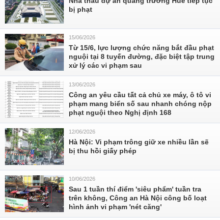
Nhà thầu dự án quảng trường Huế tiếp tục
bị phạt
15/06/2026
Từ 15/6, lực lượng chức năng bắt đầu phạt
nguội tại 8 tuyến đường, đặc biệt tập trung
xử lý các vi phạm sau
13/06/2026
Công an yêu cầu tất cả chủ xe máy, ô tô vi
phạm mang biển số sau nhanh chóng nộp
phạt nguội theo Nghị định 168
12/06/2026
Hà Nội: Vi phạm trông giữ xe nhiều lần sẽ
bị thu hồi giấy phép
10/06/2026
Sau 1 tuần thí điểm 'siêu phẩm' tuần tra
trên không, Công an Hà Nội công bố loạt
hình ảnh vi phạm 'nét căng'