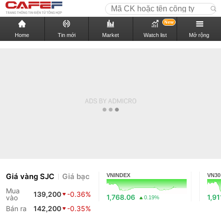
New
Home
Tin mới
Market
Watch list
Mở rộng
Giá vàng SJC
Giá bạc
VNINDEX
VN30
Mua
139,200
-0.36%
1,768.06
1,91
vào
0.19%
Bán ra
142,200
-0.35%