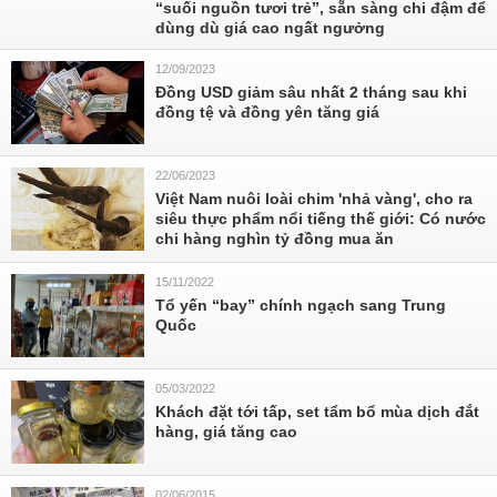
“suối nguồn tươi trẻ”, sẵn sàng chi đậm để
dùng dù giá cao ngất ngưởng
12/09/2023
Đồng USD giảm sâu nhất 2 tháng sau khi
đồng tệ và đồng yên tăng giá
22/06/2023
Việt Nam nuôi loài chim 'nhả vàng', cho ra
siêu thực phẩm nổi tiếng thế giới: Có nước
chi hàng nghìn tỷ đồng mua ăn
15/11/2022
Tổ yến “bay” chính ngạch sang Trung
Quốc
05/03/2022
Khách đặt tới tấp, set tẩm bổ mùa dịch đắt
hàng, giá tăng cao
02/06/2015