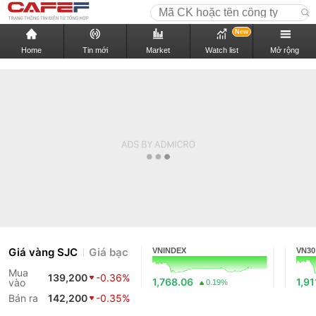
New
Home
Tin mới
Market
Watch list
Mở rộng
Giá vàng SJC
Giá bạc
VNINDEX
VN30
Mua
139,200
-0.36%
1,768.06
1,91
vào
0.19%
Bán ra
142,200
-0.35%