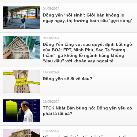
04/08/2024
Đồng yên ‘hồi sinh’: Giới bán khống lo
ngay ngáy, thị trường toàn cầu ‘gợn sóng’
01/08/2024
Đồng Yên tăng vọt sau quyết định bất ngờ
của BOJ: FPT, Minh Phú, Sao Ta “mừng
thầm”, gã khổng lồ ngành hàng không
“đau đầu” với khoản vay ngoại tệ
14/06/2024
Đồng yên sẽ đi về đâu?
23/05/2024
TTCK Nhật Bản bùng nổ: Đồng yên yếu có
phải là tất cả?
16/05/2024