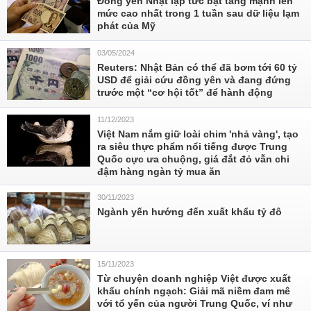
Đồng yên Nhật lập tức bật tăng mạnh lên
mức cao nhất trong 1 tuần sau dữ liệu lạm
phát của Mỹ
03/05/2024
Reuters: Nhật Bản có thể đã bơm tới 60 tỷ
USD để giải cứu đồng yên và đang đứng
trước một “cơ hội tốt” để hành động
11/12/2023
Việt Nam nắm giữ loài chim 'nhả vàng', tạo
ra siêu thực phẩm nổi tiếng được Trung
Quốc cực ưa chuộng, giá đắt đỏ vẫn chi
đậm hàng ngàn tỷ mua ăn
30/11/2023
Ngành yến hướng đến xuất khẩu tỷ đô
15/11/2023
Từ chuyện doanh nghiệp Việt được xuất
khẩu chính ngạch: Giải mã niềm đam mê
với tổ yến của người Trung Quốc, ví như