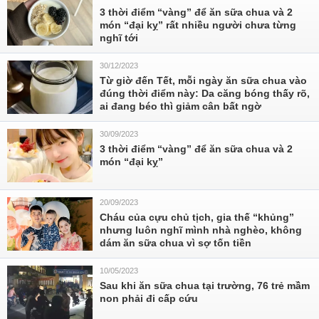
3 thời điểm “vàng” để ăn sữa chua và 2
món “đại kỵ” rất nhiều người chưa từng
nghĩ tới
30/12/2023
Từ giờ đến Tết, mỗi ngày ăn sữa chua vào
đúng thời điểm này: Da căng bóng thấy rõ,
ai đang béo thì giảm cân bất ngờ
30/09/2023
3 thời điểm “vàng” để ăn sữa chua và 2
món “đại kỵ”
20/09/2023
Cháu của cựu chủ tịch, gia thế “khủng”
nhưng luôn nghĩ mình nhà nghèo, không
dám ăn sữa chua vì sợ tốn tiền
10/05/2023
Sau khi ăn sữa chua tại trường, 76 trẻ mầm
non phải đi cấp cứu