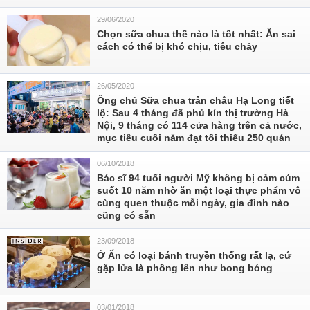
29/06/2020
Chọn sữa chua thế nào là tốt nhất: Ăn sai
cách có thể bị khó chịu, tiêu chảy
26/05/2020
Ông chủ Sữa chua trân châu Hạ Long tiết
lộ: Sau 4 tháng đã phủ kín thị trường Hà
Nội, 9 tháng có 114 cửa hàng trên cả nước,
mục tiêu cuối năm đạt tối thiểu 250 quán
06/10/2018
Bác sĩ 94 tuổi người Mỹ không bị cảm cúm
suốt 10 năm nhờ ăn một loại thực phẩm vô
cùng quen thuộc mỗi ngày, gia đình nào
cũng có sẵn
23/09/2018
Ở Ấn có loại bánh truyền thống rất lạ, cứ
gặp lửa là phồng lên như bong bóng
03/01/2018