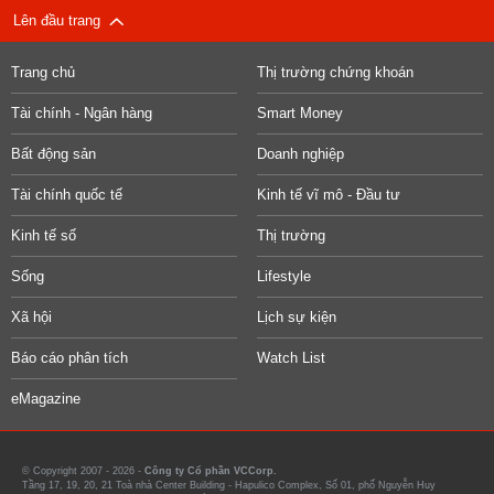
Lên đầu trang
Trang chủ
Thị trường chứng khoán
Tài chính - Ngân hàng
Smart Money
Bất động sản
Doanh nghiệp
Tài chính quốc tế
Kinh tế vĩ mô - Đầu tư
Kinh tế số
Thị trường
Sống
Lifestyle
Xã hội
Lịch sự kiện
Báo cáo phân tích
Watch List
eMagazine
© Copyright 2007 - 2026 -
Công ty Cổ phần VCCorp.
Tầng 17, 19, 20, 21 Toà nhà Center Building - Hapulico Complex, Số 01, phố Nguyễn Huy