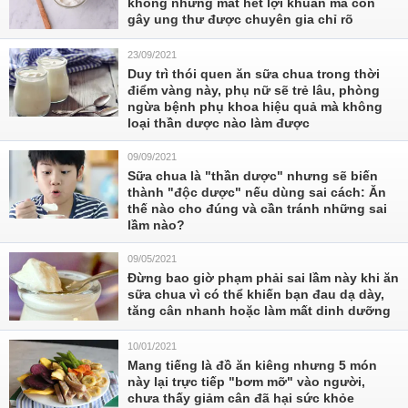
không những mất hết lợi khuẩn mà còn
gây ung thư được chuyên gia chỉ rõ
23/09/2021
Duy trì thói quen ăn sữa chua trong thời
điểm vàng này, phụ nữ sẽ trẻ lâu, phòng
ngừa bệnh phụ khoa hiệu quả mà không
loại thần dược nào làm được
09/09/2021
Sữa chua là "thần dược" nhưng sẽ biến
thành "độc dược" nếu dùng sai cách: Ăn
thế nào cho đúng và cần tránh những sai
lầm nào?
09/05/2021
Đừng bao giờ phạm phải sai lầm này khi ăn
sữa chua vì có thể khiến bạn đau dạ dày,
tăng cân nhanh hoặc làm mất dinh dưỡng
10/01/2021
Mang tiếng là đồ ăn kiêng nhưng 5 món
này lại trực tiếp "bơm mỡ" vào người,
chưa thấy giảm cân đã hại sức khỏe