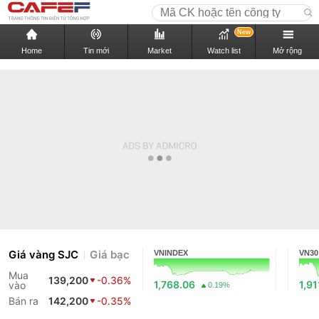
New
Home
Tin mới
Market
Watch list
Mở rộng
Giá vàng SJC
Giá bạc
VNINDEX
VN30
Mua
139,200
-0.36%
1,768.06
1,91
vào
0.19%
Bán ra
142,200
-0.35%