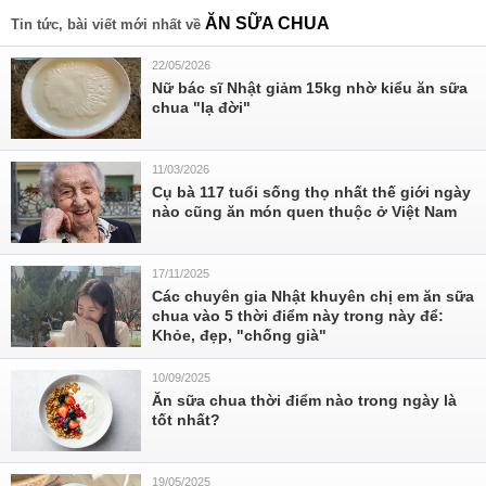
ĂN SỮA CHUA
Tin tức, bài viết mới nhất về
22/05/2026
Nữ bác sĩ Nhật giảm 15kg nhờ kiểu ăn sữa
chua "lạ đời"
11/03/2026
Cụ bà 117 tuổi sống thọ nhất thế giới ngày
nào cũng ăn món quen thuộc ở Việt Nam
17/11/2025
Các chuyên gia Nhật khuyên chị em ăn sữa
chua vào 5 thời điểm này trong này để:
Khỏe, đẹp, "chống già"
10/09/2025
Ăn sữa chua thời điểm nào trong ngày là
tốt nhất?
19/05/2025