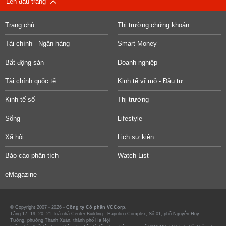
Lên đầu trang
Trang chủ
Thị trường chứng khoán
Tài chính - Ngân hàng
Smart Money
Bất động sản
Doanh nghiệp
Tài chính quốc tế
Kinh tế vĩ mô - Đầu tư
Kinh tế số
Thị trường
Sống
Lifestyle
Xã hội
Lịch sự kiện
Báo cáo phân tích
Watch List
eMagazine
© Copyright 2007 - 2026 -
Công ty Cổ phần VCCorp.
Tầng 17, 19, 20, 21 Toà nhà Center Building - Hapulico Complex, Số 01, phố Nguyễn Huy
Tưởng, phường Thanh Xuân, thành phố Hà Nội