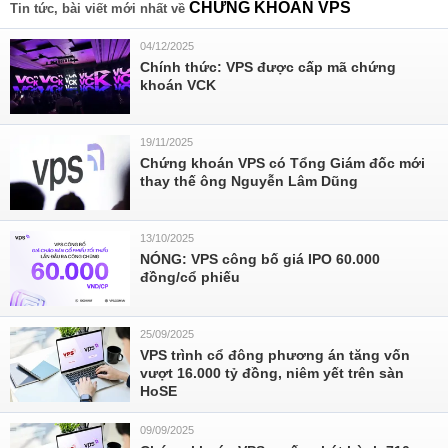
CHỨNG KHOÁN VPS
Tin tức, bài viết mới nhất về
04/12/2025
Chính thức: VPS được cấp mã chứng
khoán VCK
19/11/2025
Chứng khoán VPS có Tổng Giám đốc mới
thay thế ông Nguyễn Lâm Dũng
13/10/2025
NÓNG: VPS công bố giá IPO 60.000
đồng/cổ phiếu
25/09/2025
VPS trình cổ đông phương án tăng vốn
vượt 16.000 tỷ đồng, niêm yết trên sàn
HoSE
09/09/2025