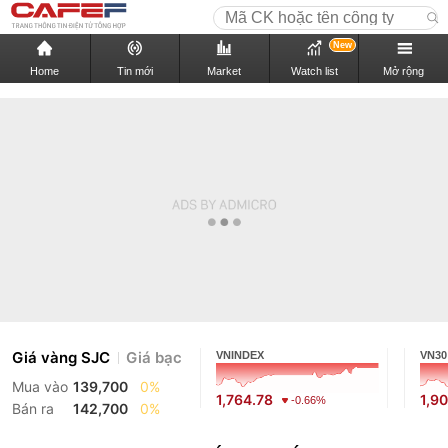
New
Home
Tin mới
Market
Watch list
Mở rộng
Giá vàng SJC
Giá bạc
VNINDEX
VN30
Mua vào
139,700
0%
1,764.78
1,9
-0.66%
Bán ra
142,700
0%