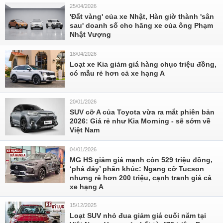
25/04/2026
'Đất vàng' của xe Nhật, Hàn giờ thành 'sân
sau' doanh số cho hãng xe của ông Phạm
Nhật Vượng
18/04/2026
Loạt xe Kia giảm giá hàng chục triệu đồng,
có mẫu rẻ hơn cả xe hạng A
20/01/2026
SUV cỡ A của Toyota vừa ra mắt phiên bản
2026: Giá rẻ như Kia Morning - sẽ sớm về
Việt Nam
04/01/2026
MG HS giảm giá mạnh còn 529 triệu đồng,
‘phá đáy’ phân khúc: Ngang cỡ Tucson
nhưng rẻ hơn 200 triệu, cạnh tranh giá cả
xe hạng A
15/12/2025
Loạt SUV nhỏ đua giảm giá cuối năm tại