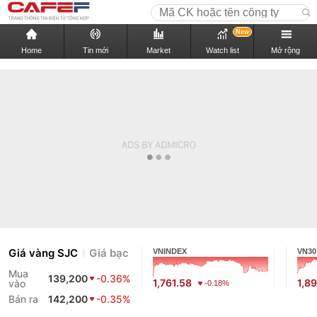
New
Home
Tin mới
Market
Watch list
Mở rộng
Giá vàng SJC
Giá bạc
VNINDEX
VN30
Mua
139,200
-0.36%
1,761.58
1,8
vào
-0.18%
Bán ra
142,200
-0.35%