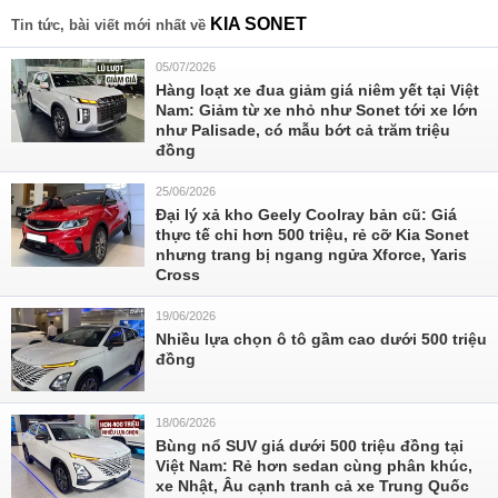
KIA SONET
Tin tức, bài viết mới nhất về
05/07/2026
Hàng loạt xe đua giảm giá niêm yết tại Việt
Nam: Giảm từ xe nhỏ như Sonet tới xe lớn
như Palisade, có mẫu bớt cả trăm triệu
đồng
25/06/2026
Đại lý xả kho Geely Coolray bản cũ: Giá
thực tế chỉ hơn 500 triệu, rẻ cỡ Kia Sonet
nhưng trang bị ngang ngửa Xforce, Yaris
Cross
19/06/2026
Nhiều lựa chọn ô tô gầm cao dưới 500 triệu
đồng
18/06/2026
Bùng nổ SUV giá dưới 500 triệu đồng tại
Việt Nam: Rẻ hơn sedan cùng phân khúc,
xe Nhật, Âu cạnh tranh cả xe Trung Quốc