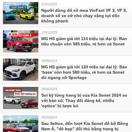
17/01/2025
Người dùng đổ xô mua VinFast VF 3, VF 5,
doanh số xe cỡ nhỏ chạy xăng tụt dốc
không phanh
17/01/2025
MG HS giảm giá tới 114 triệu tại đại lý: Bản
tiêu chuẩn còn 585 triệu, rẻ hơn cả Sonet
09/08/2024
MG HS giảm giá tới 120 triệu tại đại lý: Bản
‘base’ còn hơn 580 triệu, rẻ hơn cả Sonet
dù ngang cỡ Sportage
09/06/2024
Soi kỹ từng trang bị của Kia Sonet 2024 so
với bản cũ: Thay đổi đáng kể, nhiều
'option' bị lược bỏ
25/05/2024
Sau Seltos, đến lượt Kia Sonet đổ bộ Đông
Nam Á, "đè bẹp" đối thủ bằng trang bị