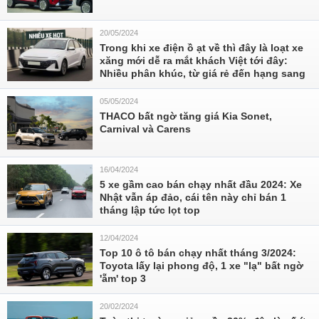
20/05/2024
Trong khi xe điện ồ ạt về thì đây là loạt xe
xăng mới dễ ra mắt khách Việt tới đây:
Nhiều phân khúc, từ giá rẻ đến hạng sang
05/05/2024
THACO bất ngờ tăng giá Kia Sonet,
Carnival và Carens
16/04/2024
5 xe gầm cao bán chạy nhất đầu 2024: Xe
Nhật vẫn áp đảo, cái tên này chỉ bán 1
tháng lập tức lọt top
12/04/2024
Top 10 ô tô bán chạy nhất tháng 3/2024:
Toyota lấy lại phong độ, 1 xe "lạ" bất ngờ
'ẵm' top 3
20/02/2024