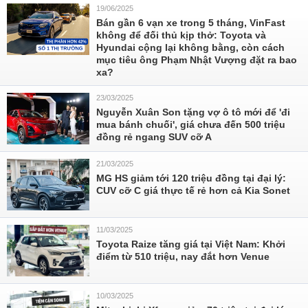
19/06/2025
Bán gần 6 vạn xe trong 5 tháng, VinFast
không để đối thủ kịp thở: Toyota và
Hyundai cộng lại không bằng, còn cách
mục tiêu ông Phạm Nhật Vượng đặt ra bao
xa?
23/03/2025
Nguyễn Xuân Son tặng vợ ô tô mới để 'đi
mua bánh chuối', giá chưa đến 500 triệu
đồng rẻ ngang SUV cỡ A
21/03/2025
MG HS giảm tới 120 triệu đồng tại đại lý:
CUV cỡ C giá thực tế rẻ hơn cả Kia Sonet
11/03/2025
Toyota Raize tăng giá tại Việt Nam: Khởi
điểm từ 510 triệu, nay đắt hơn Venue
10/03/2025