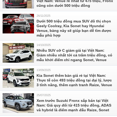
Việt Nam: Venue rẻ nhất từ 475 triệu, Fronx
cũng còn dưới 500 triệu đồng
26/11/2025
Dưới 500 triệu đồng mua SUV đô thị chọn
Geely Coolray, Kia Sonet hay Hyundai
Venue, bảng này sẽ giúp bạn dễ tìm được
mẫu phù hợp
14/10/2025
Nhiều SUV cỡ C giảm giá tại Việt Nam:
Giảm nhiều nhất tới cả trăm triệu đồng, có
mẫu khởi điểm chỉ ngang Sonet, Venue
13/09/2025
Kia Sonet thêm bản giá rẻ tại Việt Nam:
Thực tế còn 493 triệu đồng tại đại lý, lược
3 tính năng, thêm cạnh tranh Raize, Venue
25/07/2025
Xem trước Suzuki Fronx sắp bán tại Việt
Nam: Giá quy đổi từ 415 triệu đồng, ADAS
và hybrid là điểm mạnh đấu Raize, Sonet