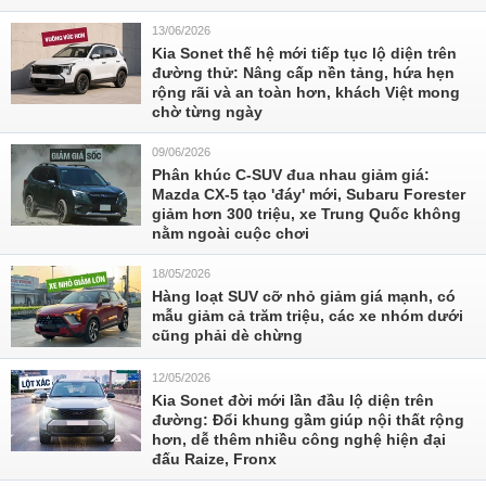
13/06/2026
Kia Sonet thế hệ mới tiếp tục lộ diện trên
đường thử: Nâng cấp nền tảng, hứa hẹn
rộng rãi và an toàn hơn, khách Việt mong
chờ từng ngày
09/06/2026
Phân khúc C-SUV đua nhau giảm giá:
Mazda CX-5 tạo 'đáy' mới, Subaru Forester
giảm hơn 300 triệu, xe Trung Quốc không
nằm ngoài cuộc chơi
18/05/2026
Hàng loạt SUV cỡ nhỏ giảm giá mạnh, có
mẫu giảm cả trăm triệu, các xe nhóm dưới
cũng phải dè chừng
12/05/2026
Kia Sonet đời mới lần đầu lộ diện trên
đường: Đổi khung gầm giúp nội thất rộng
hơn, dễ thêm nhiều công nghệ hiện đại
đấu Raize, Fronx