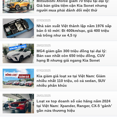
Mitsubishi Xforce giảm 70 triệu tại đại lý:
Giá bản giữa tiệm cận Kia Sonet nhưng
người mua phải đánh đổi một thứ
07/03/2025
Nhà sản xuất Việt thành lập năm 1976 sắp
bán ô tô mới: Đi 400km/sạc, giá 400 triệu
mà trông như xe 4,5 tỷ
28/02/2025
MG4 giảm gần 300 triệu đồng tại đại lý:
Bản cao nhất còn 650 triệu đồng, CUV
hạng B nhưng giá ngang Kia Sonet
07/02/2025
Kia giảm giá loạt xe tại Việt Nam: Giảm
nhiều nhất 110 triệu, có cả sedan, SUV
nhiều phân khúc
26/01/2025
Loạt xe top doanh số các hãng năm 2024
tại Việt Nam: Xpander, Ranger, CX-5 ‘gánh’
gần nửa thương hiệu