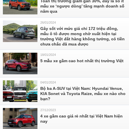
Toàn thị trường giảm gần 30%, đây là số ít
mẫu xe ‘ngược dòng’ tăng mạnh doanh số
năm qua
26/01/2024
Gây sốt với mức giá chỉ 172 triệu đồng,
mẫu ô tô được mong chờ xuất hiện tại
trường Việt đắt hàng không tưởng, có tiền
chưa chắc đã mua được
18/01/2024
5 mẫu xe gầm cao hot nhất thị trường Việt
04/01/2024
Bộ ba A-SUV tại Việt Nam: Hyundai Venue,
KIA Sonet và Toyota Raize, mẫu xe nào cho
bạn?
27/12/2023
4 xe gầm cao giá rẻ nhất tại Việt Nam hiện
nay