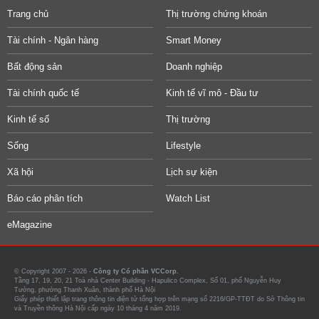
Trang chủ
Thị trường chứng khoán
Tài chính - Ngân hàng
Smart Money
Bất động sản
Doanh nghiệp
Tài chính quốc tế
Kinh tế vĩ mô - Đầu tư
Kinh tế số
Thị trường
Sống
Lifestyle
Xã hội
Lịch sự kiện
Báo cáo phân tích
Watch List
eMagazine
© Copyright 2007 - 2026 -
Công ty Cổ phần VCCorp.
Tầng 17, 19, 20, 21 Toà nhà Center Building - Hapulico Complex, Số 01, phố Nguyễn Huy
Tưởng, phường Thanh Xuân, thành phố Hà Nội
Giấy phép thiết lập trang thông tin điện tử tổng hợp trên mạng số 2216/GP-TTĐT do Sở Thông tin
và Truyền thông Hà Nội cấp ngày 10 tháng 4 năm 2019.