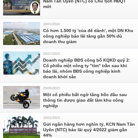
Nam Tân Uyên (NTC) có Chủ tịch HĐQT
mới
19/01/2024
Có hơn 1.500 tỷ 'của để dành', một DN Khu
công nghiệp báo lãi tăng gần 50% dù
doanh thu giảm
20/07/2023
Doanh nghiệp BĐS công bố KQKD quý 2:
Cổ phiếu một công ty "tím" trần sau khi
báo lãi, nhóm BĐS công nghiệp kinh
doanh khởi sắc
25/05/2023
Một cổ phiếu bất ngờ tăng bốc đầu sau
thông tin được giao đất làm khu công
nghiệp
16/01/2023
Gửi ngân hàng hơn nghìn tỷ, KCN Nam Tân
Uyên (NTC) báo lãi quý 4/2022 giảm gần
44%