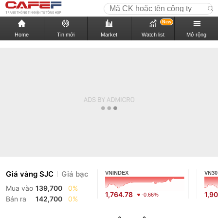
New
Home
Tin mới
Market
Watch list
Mở rộng
Giá vàng SJC
Giá bạc
VNINDEX
VN30
Mua vào
139,700
0%
1,764.78
1,9
-0.66%
Bán ra
142,700
0%