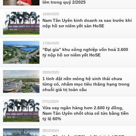
lớn trong quý 2/2025
18/06/2025
Nam Tân Uyên kinh doanh ra sao trước khi
nộp hồ sơ niêm yết sàn HoSE
17/06/2025
“Đại gia” khu công nghiệp vốn hoá 3.600
tỷ nộp hồ sơ niêm yết HoSE
20/05/2025
1 tỉnh đặt nền móng hệ sinh thái chưa
từng có, nhắm mục tiêu thăng hạng trong
chuỗi giá trị toàn cầu
07/11/2024
Vừa vay ngân hàng hơn 2.600 tỷ đồng,
Nam Tân Uyên chốt chia cổ tức bằng tiền
tỷ lệ 60%
08/10/2024