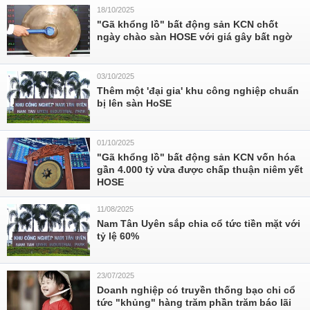
18/10/2025
"Gã khổng lồ" bất động sản KCN chốt
ngày chào sàn HOSE với giá gây bất ngờ
03/10/2025
Thêm một 'đại gia' khu công nghiệp chuẩn
bị lên sàn HoSE
01/10/2025
"Gã khổng lồ" bất động sản KCN vốn hóa
gần 4.000 tỷ vừa được chấp thuận niêm yết
HOSE
11/08/2025
Nam Tân Uyên sắp chia cổ tức tiền mặt với
tỷ lệ 60%
23/07/2025
Doanh nghiệp có truyền thống bạo chi cổ
tức "khủng" hàng trăm phần trăm báo lãi