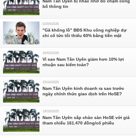
Nam Tân Uyên bị nhắc nhở do chậm công
bố thông tin
02/04/2026
"Gã khổng lồ" BĐS Khu công nghiệp dự
chi cổ tức tối thiểu 60% bằng tiền mặt
16/03/2026
Vì sao Nam Tân Uyên giảm hơn 10% lợi
nhuận sau kiểm toán?
23/10/2025
Nam Tân Uyên kinh doanh ra sao trước
ngày chính thức giao dịch trên HoSE?
19/10/2025
Nam Tân Uyên sắp chào sàn HoSE với giá
tham chiếu 161.470 đồng/cổ phiếu