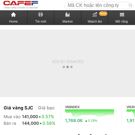
New
Home
Tin mới
Market
Watch list
Mở rộng
Giá vàng SJC
Giá bạc
VNINDEX
VN30
Mua vào
141,000
0.57%
1,768.06
1,91
0.19%
Bán ra
144,000
0.56%