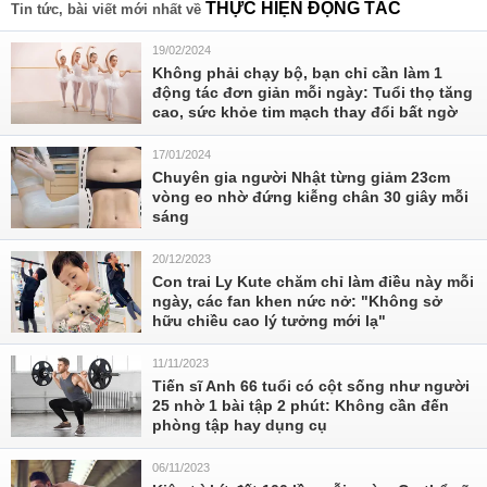
THỰC HIỆN ĐỘNG TÁC
Tin tức, bài viết mới nhất về
19/02/2024
Không phải chạy bộ, bạn chỉ cần làm 1
động tác đơn giản mỗi ngày: Tuổi thọ tăng
cao, sức khỏe tim mạch thay đổi bất ngờ
17/01/2024
Chuyên gia người Nhật từng giảm 23cm
vòng eo nhờ đứng kiễng chân 30 giây mỗi
sáng
20/12/2023
Con trai Ly Kute chăm chỉ làm điều này mỗi
ngày, các fan khen nức nở: "Không sở
hữu chiều cao lý tưởng mới lạ"
11/11/2023
Tiến sĩ Anh 66 tuổi có cột sống như người
25 nhờ 1 bài tập 2 phút: Không cần đến
phòng tập hay dụng cụ
06/11/2023