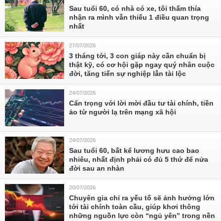
Sau tuổi 60, có nhà có xe, tôi thấm thía
nhận ra mình vẫn thiếu 1 điều quan trọng
nhất
27/07/2026
3 tháng tới, 3 con giáp này cần chuẩn bị
thật kỹ, có cơ hội gặp ngay quý nhân cuộc
đời, tăng tiến sự nghiệp lẫn tài lộc
24/07/2026
Cẩn trọng với lời mời đầu tư tài chính, tiền
ảo từ người lạ trên mạng xã hội
24/07/2026
Sau tuổi 60, bất kể lương hưu cao bao
nhiêu, nhất định phải có đủ 5 thứ để nửa
đời sau an nhàn
20/07/2026
Chuyên gia chỉ ra yếu tố sẽ ảnh hưởng lớn
tới tài chính toàn cầu, giúp khơi thông
những nguồn lực còn “ngủ yên” trong nền