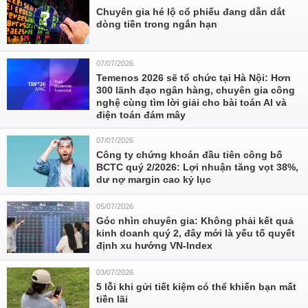
Chuyên gia hé lộ cổ phiếu đang dẫn dắt
dòng tiền trong ngắn hạn
07/07/2026
Temenos 2026 sẽ tổ chức tại Hà Nội: Hơn
300 lãnh đạo ngân hàng, chuyên gia công
nghệ cùng tìm lời giải cho bài toán AI và
điện toán đám mây
07/07/2026
Công ty chứng khoán đầu tiên công bố
BCTC quý 2/2026: Lợi nhuận tăng vọt 38%,
dư nợ margin cao kỷ lục
05/07/2026
Góc nhìn chuyên gia: Không phải kết quả
kinh doanh quý 2, đây mới là yếu tố quyết
định xu hướng VN-Index
03/07/2026
5 lỗi khi gửi tiết kiệm có thể khiến bạn mất
tiền lãi