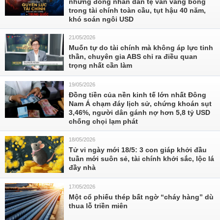
nhưng đồng nhân dân tệ vẫn vắng bóng
trong tài chính toàn cầu, tụt hậu 40 năm,
khó soán ngôi USD
21/05/2026
Muốn tự do tài chính mà không áp lực tinh
thần, chuyên gia ABS chỉ ra điều quan
trọng nhất cần làm
19/05/2026
Đồng tiền của nền kinh tế lớn nhất Đông
Nam Á chạm đáy lịch sử, chứng khoán sụt
3,46%, người dân gánh nợ hơn 5,8 tỷ USD
chống chọi lạm phát
18/05/2026
Tử vi ngày mới 18/5: 3 con giáp khởi đầu
tuần mới suôn sẻ, tài chính khởi sắc, lộc lá
đầy nhà
17/05/2026
Một cổ phiếu thép bất ngờ “cháy hàng” dù
thua lỗ triền miên