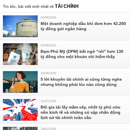
TÀI CHỈNH
Tin tức, bài viết mới nhất về
06/08/2026
Một doanh nghiệp dầu khí đem hơn 42.200
tỷ đồng gửi ngân hàng
05/08/2026
Đạm Phú Mỹ (DPM) bất ngờ "rót" hơn 130
tỷ đồng cho một khoản chi hiếm thấy
04/08/2026
5 lời khuyên tài chính ai cũng từng nghe
nhưng không phải lúc nào cũng đúng
31/07/2026
Đổi gia tài lấy mầm cây, nhốt tỷ phú cứu
nền kinh tế và những cú sập chấn động
lịch sử tài chính toàn cầu
29/07/2026