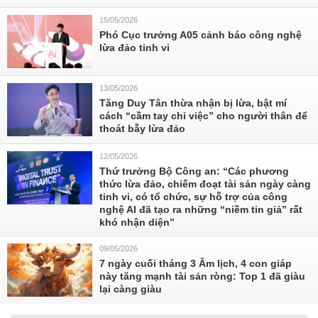
15/05/2026
Phó Cục trưởng A05 cảnh báo công nghệ
lừa đảo tinh vi
13/05/2026
Tăng Duy Tân thừa nhận bị lừa, bật mí
cách “cầm tay chỉ việc” cho người thân để
thoát bẫy lừa đảo
12/05/2026
Thứ trưởng Bộ Công an: “Các phương
thức lừa đảo, chiếm đoạt tài sản ngày càng
tinh vi, có tổ chức, sự hỗ trợ của công
nghệ AI đã tạo ra những “niềm tin giả” rất
khó nhận diện”
09/05/2026
7 ngày cuối tháng 3 Âm lịch, 4 con giáp
này tăng mạnh tài sản ròng: Top 1 đã giàu
lại càng giàu