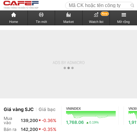
New
Home
Tin mới
Market
Watch list
Mở rộng
Giá vàng SJC
Giá bạc
VNINDEX
VN30
Mua
139,200
-0.36%
1,768.06
1,91
vào
0.19%
Bán ra
142,200
-0.35%