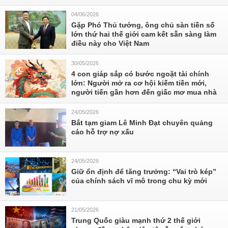
04/06/2026
Gặp Phó Thủ tướng, ông chủ sàn tiền số
lớn thứ hai thế giới cam kết sẵn sàng làm
điều này cho Việt Nam
30/05/2026
4 con giáp sắp có bước ngoặt tài chính
lớn: Người mở ra cơ hội kiếm tiền mới,
người tiến gần hơn đến giấc mơ mua nhà
24/05/2026
Bắt tạm giam Lê Minh Đạt chuyên quảng
cáo hỗ trợ nợ xấu
24/05/2026
Giữ ổn định để tăng trưởng: “Vai trò kép”
của chính sách vĩ mô trong chu kỳ mới
21/05/2026
Trung Quốc giàu mạnh thứ 2 thế giới