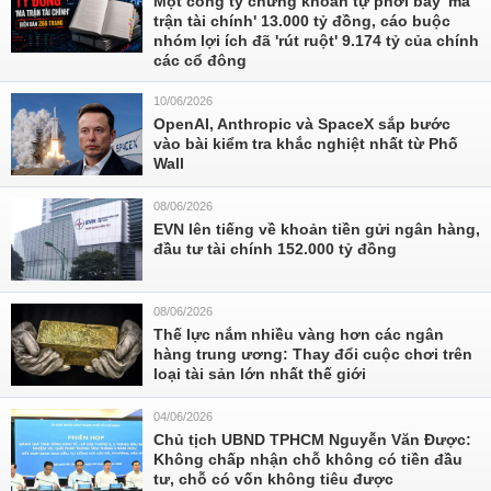
Một công ty chứng khoán tự phơi bày 'ma
trận tài chính' 13.000 tỷ đồng, cáo buộc
nhóm lợi ích đã 'rút ruột' 9.174 tỷ của chính
các cổ đông
10/06/2026
OpenAI, Anthropic và SpaceX sắp bước
vào bài kiểm tra khắc nghiệt nhất từ Phố
Wall
08/06/2026
EVN lên tiếng về khoản tiền gửi ngân hàng,
đầu tư tài chính 152.000 tỷ đồng
08/06/2026
Thế lực nắm nhiều vàng hơn các ngân
hàng trung ương: Thay đổi cuộc chơi trên
loại tài sản lớn nhất thế giới
04/06/2026
Chủ tịch UBND TPHCM Nguyễn Văn Được:
Không chấp nhận chỗ không có tiền đầu
tư, chỗ có vốn không tiêu được