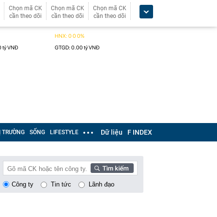
Chọn mã CK
Chọn mã CK
Chọn mã CK
cần theo dõi
cần theo dõi
cần theo dõi
Dữ liệu
F INDEX
Ị TRƯỜNG
SỐNG
LIFESTYLE
Công ty
Tin tức
Lãnh đạo