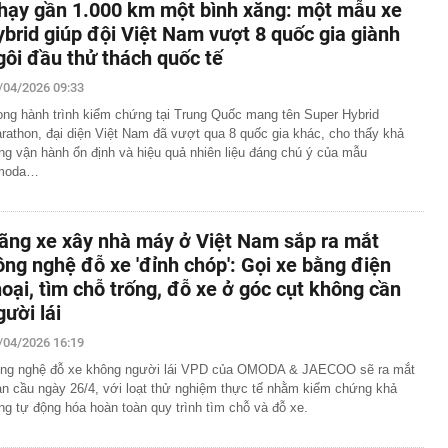
hạy gần 1.000 km một bình xăng: một mẫu xe
ybrid giúp đội Việt Nam vượt 8 quốc gia giành
gôi đầu thử thách quốc tế
/04/2026 09:33
ong hành trình kiểm chứng tại Trung Quốc mang tên Super Hybrid
rathon, đại diện Việt Nam đã vượt qua 8 quốc gia khác, cho thấy khả
ng vận hành ổn định và hiệu quả nhiên liệu đáng chú ý của mẫu
moda…
ãng xe xây nhà máy ở Việt Nam sắp ra mắt
ông nghệ đỗ xe 'đỉnh chóp': Gọi xe bằng điện
hoại, tìm chỗ trống, đỗ xe ở góc cụt không cần
gười lái
/04/2026 16:19
ng nghệ đỗ xe không người lái VPD của OMODA & JAECOO sẽ ra mắt
àn cầu ngày 26/4, với loạt thử nghiệm thực tế nhằm kiểm chứng khả
ng tự động hóa hoàn toàn quy trình tìm chỗ và đỗ xe.