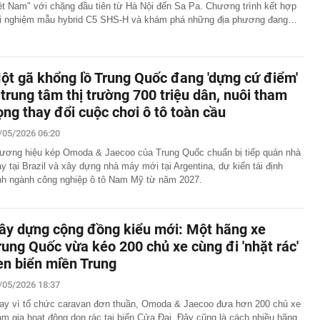
ệt Nam" với chặng đầu tiên từ Hà Nội đến Sa Pa. Chương trình kết hợp
ải nghiệm mẫu hybrid C5 SHS-H và khám phá những địa phương đang…
ột gã khổng lồ Trung Quốc đang 'dựng cứ điểm'
 trung tâm thị trường 700 triệu dân, nuôi tham
ọng thay đổi cuộc chơi ô tô toàn cầu
/05/2026 06:20
ương hiệu kép Omoda & Jaecoo của Trung Quốc chuẩn bị tiếp quản nhà
y tại Brazil và xây dựng nhà máy mới tại Argentina, dự kiến tái định
nh ngành công nghiệp ô tô Nam Mỹ từ năm 2027.
ây dựng cộng đồng kiểu mới: Một hãng xe
rung Quốc vừa kéo 200 chủ xe cùng đi 'nhặt rác'
en biển miền Trung
/05/2026 18:37
ay vì tổ chức caravan đơn thuần, Omoda & Jaecoo đưa hơn 200 chủ xe
am gia hoạt động dọn rác tại biển Cửa Đại. Đây cũng là cách nhiều hãng