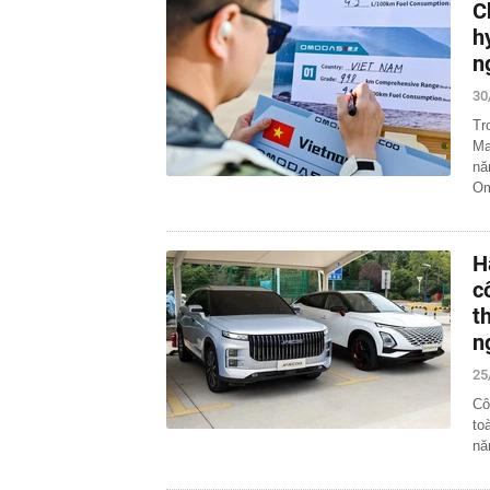
C
h
n
30
Tr
Ma
nă
O
H
c
t
n
25
Cô
to
nă