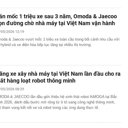
án mốc 1 triệu xe sau 3 năm, Omoda & Jaecoo
ọn đường chờ nhà máy tại Việt Nam vận hành
/05/2026 12:19
oda & Jaecoo vượt mốc 1 triệu xe toàn cầu trong bối cảnh nhu cầu với
 hybrid và xe điện hóa tiếp tục tăng tại nhiều thị trường.
ãng xe xây nhà máy tại Việt Nam lần đầu cho ra
ắt hàng loạt robot thông minh
/05/2026 08:29
ODA & JAECOO lần đầu giới thiệu hệ sinh thái robot AiMOGA tại Bắc
nh 2026, đánh dấu bước mở rộng từ ô tô sang công nghệ thông minh,
i tham vọng kết nối xe và robot trong các ứng dụng thực tế.