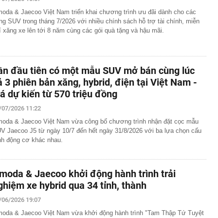
lượng tiền hơn 62.000 tỷ đồng, lớn hơn cả Vinhomes,
oda & Jaecoo Việt Nam triển khai chương trình ưu đãi dành cho các
ng SUV trong tháng 7/2026 với nhiều chính sách hỗ trợ tài chính, miễn
y Điện Máy Xanh, Bách Hóa Xanh, An Khang, vốn hóa
ng DMX
í xăng xe lên tới 8 năm cùng các gói quà tặng và hậu mãi.
 nhà cổ, phát hiện 'kho báu' gồm 1.000 đồng tiền vàng và
ấu trong nhiều ngăn bí mật - giá trị hơn 18 tỷ đồng
ận biết ngôi nhà có phong thuỷ không thuận lợi
ần đầu tiên có một mẫu SUV mở bán cùng lúc
ượng khách đến Việt Nam đông nhất 7 tháng đầu năm,
ả 3 phiên bản xăng, hybrid, điện tại Việt Nam -
 và Nga, gấp gần 6 lần Ấn Độ
iá dự kiến từ 570 triệu đồng
i cây tiết lộ: Khách thường chọn quả to, người trong
tra 5 chi tiết này trước
/07/2026 11:22
 cao tốc quỳ gối 1h an ủi khách: 7 năm sau ở khách sạn 5
oda & Jaecoo Việt Nam vừa công bố chương trình nhận đặt cọc mẫu
 ở nhà, bay hạng thương gia
V Jaecoo J5 từ ngày 10/7 đến hết ngày 31/8/2026 với ba lựa chọn cấu
 có xương trẻ khỏe như phụ nữ 30, bác sĩ kinh ngạc khi
nh động cơ khác nhau.
a đựng tâm huyết của NSND Tự Long
moda & Jaecoo khởi động hành trình trải
 4.300 USD/ounce, chuyên gia dự báo đỉnh mới
ghiệm xe hybrid qua 34 tỉnh, thành
iệp dầu khí đem hơn 42.200 tỷ đồng gửi ngân hàng
o những người không rút điện ấm siêu tốc trước khi ngủ
/06/2026 19:07
oda & Jaecoo Việt Nam vừa khởi động hành trình "Tam Thập Tứ Tuyệt