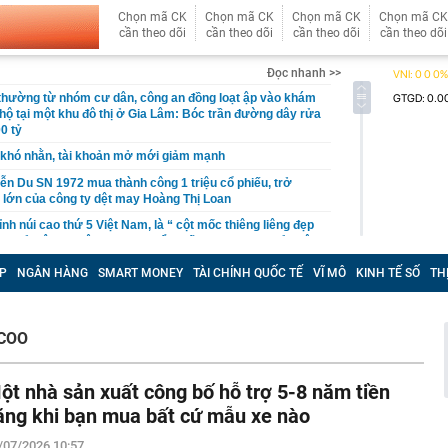
Chọn mã CK
Chọn mã CK
Chọn mã CK
Chọn mã CK
cần theo dõi
cần theo dõi
cần theo dõi
cần theo dõi
Đọc nhanh >>
 thường từ nhóm cư dân, công an đồng loạt ập vào khám
 hộ tại một khu đô thị ở Gia Lâm: Bóc trần đường dây rửa
0 tỷ
khó nhằn, tài khoản mở mới giảm mạnh
ễn Du SN 1972 mua thành công 1 triệu cổ phiếu, trở
 lớn của công ty dệt may Hoàng Thị Loan
đỉnh núi cao thứ 5 Việt Nam, là “ cột mốc thiêng liêng đẹp
ng” ở độ cao trên 3.000m, điểm đến "trong mơ" của dân
P
NGÂN HÀNG
SMART MONEY
TÀI CHÍNH QUỐC TẾ
VĨ MÔ
KINH TẾ SỐ
TH
 hệ thống y khoa tư nhân sở hữu 14 bệnh viện, 2.900
vừa được vinh danh "Hệ thống Y khoa tốt nhất Việt Nam
COO
hoán bị HoSE cắt margin trong tháng 8
iệp Việt thu hơn 1 tỷ USD ở nước ngoài trong nửa đầu
i nhuận tăng hơn 120%
ột nhà sản xuất công bố hỗ trợ 5-8 năm tiền
Vietcap dự phóng VN-Index có thể chạm mốc 1.885 điểm
ăng khi bạn mua bất cứ mẫu xe nào
áng 8
/07/2026 10:57