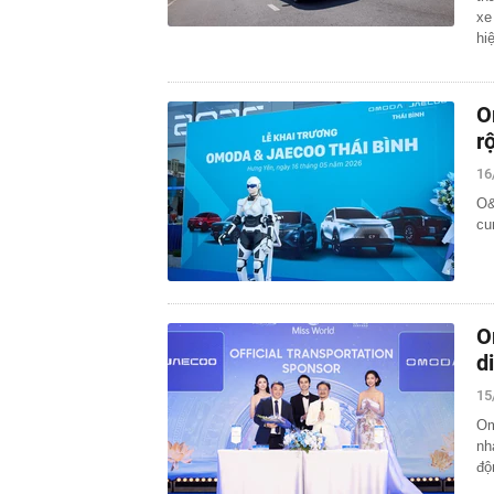
xe
hi
O
r
16
O&
cu
O
d
15
Om
nh
độ