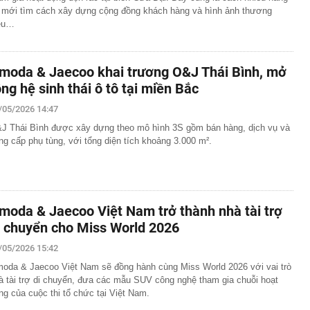
 mới tìm cách xây dựng cộng đồng khách hàng và hình ảnh thương
ệu…
moda & Jaecoo khai trương O&J Thái Bình, mở
ộng hệ sinh thái ô tô tại miền Bắc
/05/2026 14:47
J Thái Bình được xây dựng theo mô hình 3S gồm bán hàng, dịch vụ và
ng cấp phụ tùng, với tổng diện tích khoảng 3.000 m².
moda & Jaecoo Việt Nam trở thành nhà tài trợ
i chuyển cho Miss World 2026
/05/2026 15:42
oda & Jaecoo Việt Nam sẽ đồng hành cùng Miss World 2026 với vai trò
à tài trợ di chuyển, đưa các mẫu SUV công nghệ tham gia chuỗi hoạt
ng của cuộc thi tổ chức tại Việt Nam.