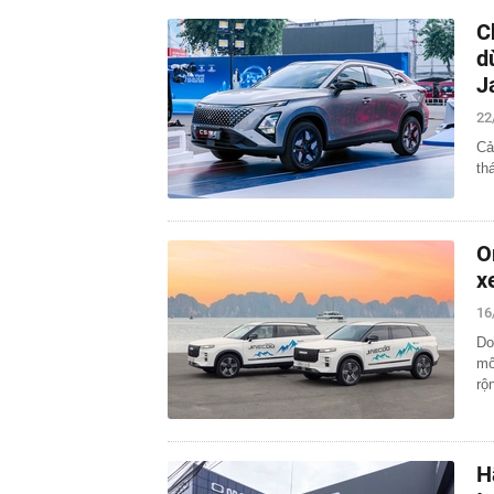
C
d
J
22
Cả
th
O
x
16
Do
mố
rộ
H