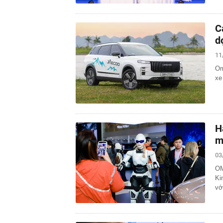
C
d
11
Om
xe
H
m
03
OM
Ki
vớ