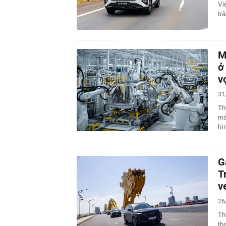
Vi
tr
M
ở
v
31
Th
má
hì
G
T
v
26
Th
th