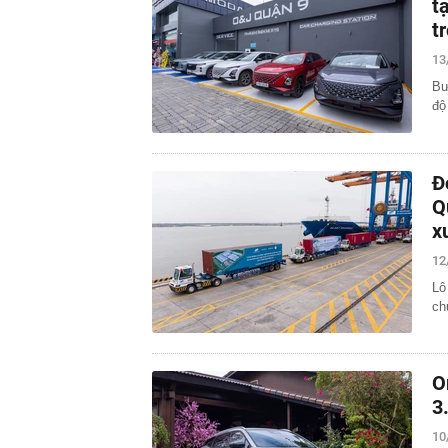
t
t
13
Bư
độ
Đ
Q
x
12
Lô
ch
O
3
10