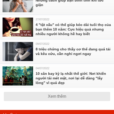
Những cách giúp bạn bình tĩnh khi tức
giận
27/07/2022
4 "tật xấu" có thể giúp kéo dài tuổi thọ của
bạn thêm 10 năm: Cực hiệu quả nhưng
nhiều người không hề hay biết
09/07/2022
8 triệu chứng cho thấy cơ thể đang quá tải
và kêu cứu, cần nghỉ ngơi ngay
04/07/2022
10 sân bay kỳ lạ nhất thế giới: Nơi khiến
người tái mét mặt, nơi lại dễ dàng "lấy
lòng" vì quá đẹp
Xem thêm