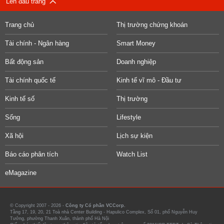
Lên đầu trang
Trang chủ
Thị trường chứng khoán
Tài chính - Ngân hàng
Smart Money
Bất động sản
Doanh nghiệp
Tài chính quốc tế
Kinh tế vĩ mô - Đầu tư
Kinh tế số
Thị trường
Sống
Lifestyle
Xã hội
Lịch sự kiện
Báo cáo phân tích
Watch List
eMagazine
© Copyright 2007 - 2026 -
Công ty Cổ phần VCCorp.
Tầng 17, 19, 20, 21 Toà nhà Center Building - Hapulico Complex, Số 01, phố Nguyễn Huy
Tưởng, phường Thanh Xuân, thành phố Hà Nội