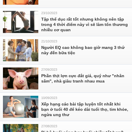
23/10/2023
Tập thể dục rất tốt nhưng không nên tập
trong 4 thời điểm này vì sẽ làm tổn thương
nhiều cơ quan
21/10/2023
Người EQ cao không bao giờ mang 3 thứ
này đến bữa tiệc
27/09/2023
Phần thịt lợn cực đắt giá, quý như "nhân
sâm", nhà giàu tranh nhau mua
10/09/2023
Xếp hạng các bài tập luyện tốt nhất khi
bạn ở tuổi 40 để kéo dài tuổi thọ, tim khỏe,
ngừa ung thư
27/08/2023