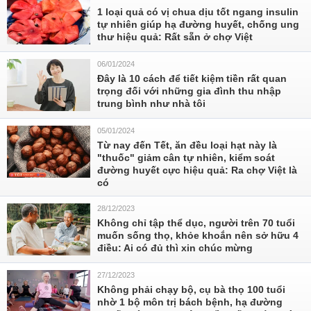
1 loại quả có vị chua dịu tốt ngang insulin
tự nhiên giúp hạ đường huyết, chống ung
thư hiệu quả: Rất sẵn ở chợ Việt
06/01/2024
Đây là 10 cách để tiết kiệm tiền rất quan
trọng đối với những gia đình thu nhập
trung bình như nhà tôi
05/01/2024
Từ nay đến Tết, ăn đều loại hạt này là
"thuốc" giảm cân tự nhiên, kiểm soát
đường huyết cực hiệu quả: Ra chợ Việt là
có
28/12/2023
Không chỉ tập thể dục, người trên 70 tuổi
muốn sống thọ, khỏe khoắn nên sở hữu 4
điều: Ai có đủ thì xin chúc mừng
27/12/2023
Không phải chạy bộ, cụ bà thọ 100 tuổi
nhờ 1 bộ môn trị bách bệnh, hạ đường