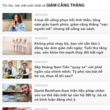
GIẢM CĂNG THẲNG
Tin tức, bài viết mới nhất về
14/01/2026
4 loại đồ uống phục hồi tinh thần, tăng
cảm giác hạnh phúc, giảm căng thẳng "vạn
người mê" nhưng dễ uống sai cách
19/02/2024
Không phải chạy bộ, bạn chỉ cần làm 1
động tác đơn giản mỗi ngày: Tuổi thọ tăng
cao, sức khỏe tim mạch thay đổi bất ngờ
04/02/2024
Sếp Hoàng Nam Tiến "quay xe" với phát
ngôn của chính mình: Tỷ phú rửa bát dễ
bỏ vợ, thực tế thì sao?
27/01/2024
David Beckham thực hiện liệu pháp chăm
sóc cơ thể đặc biệt tại căn hộ 380 tỷ, bà xã
có bình luận đáng chú ý
19/01/2024