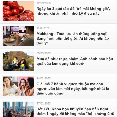
12/03/2023
Ngày ăn 3 quả táo đỏ ‘trẻ mãi không già’,
nhưng khi ăn phải nhớ kỹ điều này
11/03/2023
Mukbang - Trào lưu 'ăn thùng uống vại'
đang 'hot' trên thế giới: Ai không nên áp
dụng?
05/03/2023
Mua dễ như thực phẩm, Anh cảnh báo hậu
quả của lạm dụng khí cười
24/02/2023
Giải mã 7 hành vi quen thuộc mà con
người vẫn làm mỗi ngày, bất ngờ nhất là
điều cuối cùng
27/01/2023
Hết Tết: Khoa học khuyên bạn nên nghỉ
thêm 1 ngày để không mắc "hội chứng ủ rũ