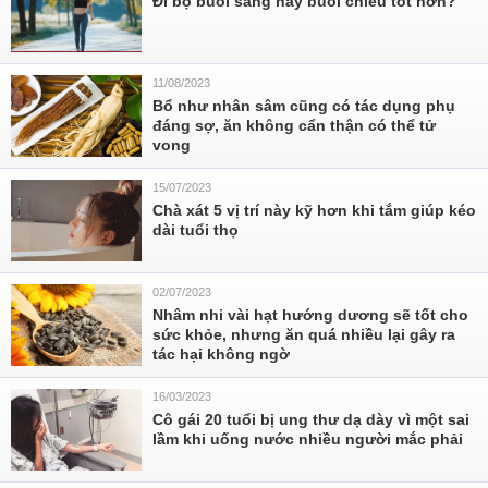
Đi bộ buổi sáng hay buổi chiều tốt hơn?
11/08/2023
Bổ như nhân sâm cũng có tác dụng phụ
đáng sợ, ăn không cẩn thận có thể tử
vong
15/07/2023
Chà xát 5 vị trí này kỹ hơn khi tắm giúp kéo
dài tuổi thọ
02/07/2023
Nhâm nhi vài hạt hướng dương sẽ tốt cho
sức khỏe, nhưng ăn quá nhiều lại gây ra
tác hại không ngờ
16/03/2023
Cô gái 20 tuổi bị ung thư dạ dày vì một sai
lầm khi uống nước nhiều người mắc phải