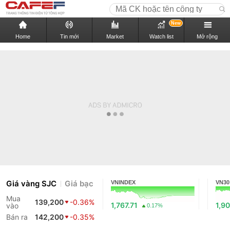
New
Home
Tin mới
Market
Watch list
Mở rộng
Giá vàng SJC
Giá bạc
VNINDEX
VN30
Mua
139,200
-0.36%
1,767.71
1,90
vào
0.17%
Bán ra
142,200
-0.35%