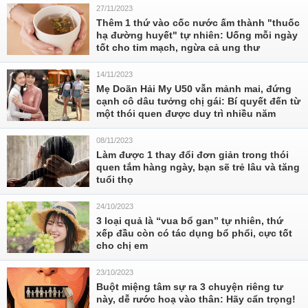
27/11/2023
Thêm 1 thứ vào cốc nước ấm thành "thuốc
hạ đường huyết" tự nhiên: Uống mỗi ngày
tốt cho tim mạch, ngừa cả ung thư
14/11/2023
Mẹ Doãn Hải My U50 vẫn mảnh mai, đứng
cạnh cô dâu tưởng chị gái: Bí quyết đến từ
một thói quen được duy trì nhiều năm
08/11/2023
Làm được 1 thay đổi đơn giản trong thói
quen tắm hàng ngày, bạn sẽ trẻ lâu và tăng
tuổi thọ
24/10/2023
3 loại quả là “vua bổ gan” tự nhiên, thứ
xếp đầu còn có tác dụng bổ phổi, cực tốt
cho chị em
23/10/2023
Buột miệng tâm sự ra 3 chuyện riêng tư
này, dễ rước hoạ vào thân: Hãy cẩn trọng!