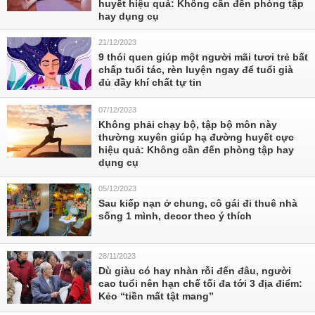
huyết hiệu quả: Không cần đến phòng tập
hay dụng cụ
21/12/2023
9 thói quen giúp một người mãi tươi trẻ bất
chấp tuổi tác, rèn luyện ngay để tuổi già
đủ đầy khí chất tự tin
07/12/2023
Không phải chạy bộ, tập bộ môn này
thường xuyên giúp hạ đường huyết cực
hiệu quả: Không cần đến phòng tập hay
dụng cụ
05/12/2023
Sau kiếp nạn ở chung, cô gái đi thuê nhà
sống 1 mình, decor theo ý thích
28/11/2023
Dù giàu có hay nhàn rỗi đến đâu, người
cao tuổi nên hạn chế tối đa tới 3 địa điểm:
Kẻo “tiền mất tật mang”